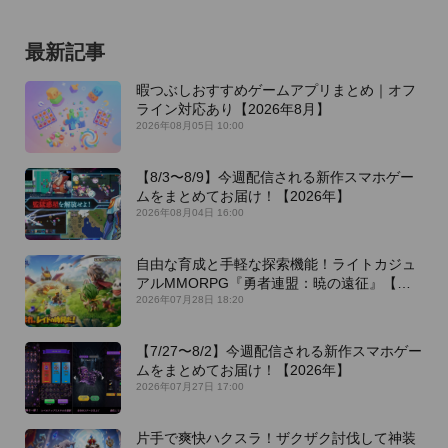
最新記事
暇つぶしおすすめゲームアプリまとめ｜オフ
ライン対応あり【2026年8月】
2026年08月05日 10:00
【8/3〜8/9】今週配信される新作スマホゲー
ムをまとめてお届け！【2026年】
2026年08月04日 16:00
自由な育成と手軽な探索機能！ライトカジュ
アルMMORPG『勇者連盟：暁の遠征』【最
新作PICKUP】
2026年07月28日 18:20
【7/27〜8/2】今週配信される新作スマホゲー
ムをまとめてお届け！【2026年】
2026年07月27日 17:00
片手で爽快ハクスラ！ザクザク討伐して神装