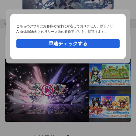
その他のおすすめコンテンツ
こちらのアプリはお客様の端末に対応しておりません。以下より
Android端末向けのリリース前の新作アプリをご覧頂けます。
W三国志
広告
早速チェックする
BYTEFUN GAMES PTE. LTD.
W（ダブル）ソウル覚醒 x 三国放置系RPG