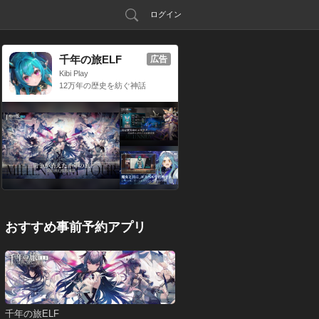
ログイン
千年の旅ELF
広告
Kibi Play
12万年の歴史を紡ぐ神話
RPG
おすすめ事前予約アプリ
千年の旅ELF