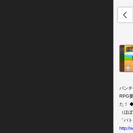
パンチ
RPG
た！ 
（ほぼ
http:/