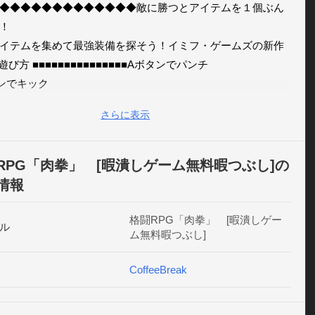
◆◆◆◆◆◆◆◆◆◆◆◆◆敵に勝つとアイテムを１個ぶん
！

イテムを集めて最強装備を探そう！イミフ・ゲームズの新作
遊び方 ■■■■■■■■■■■■■■■Aボタンでパンチ

ンでキック

時押しで必殺技■ ストーリー ■■■■■■■■■■■■■先輩「おい肉
さらに表示
どちら様でしたっけ？」久しぶりの再会からのバトル！肉男
の秘密とは？ヒロイン・ニクコへの恋の行方は？など、クエ
RPG「肉拳」 [暇潰しゲーム無料暇つぶし]の
随時追加していきます！■ ナックルとは？ ■■■■■■■■■■■拳
情報
する武器のことです。

化でどんどん強くできます。

格闘RPG「肉拳」 [暇潰しゲー
ル
ム無料暇つぶし]
ベルで進化するものもあります。■ リングとは？ 
■■■■■■■■■ナックルにはめると効果を発揮します。例：・攻撃
CoffeeBreak
％上昇

い必殺技が発動

値２倍これ以外にも種類沢山、組み合わせ無限大！
