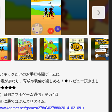
とキックだけのお手軽格闘ゲームに

要素が加わり、育成や装備が楽しめる！◆ レビュー頂きまし
◆◆◆◆◆

）日刊スマホゲーム通信」第674回

/www.4gamer.net/games/278/G027880/20141021091/