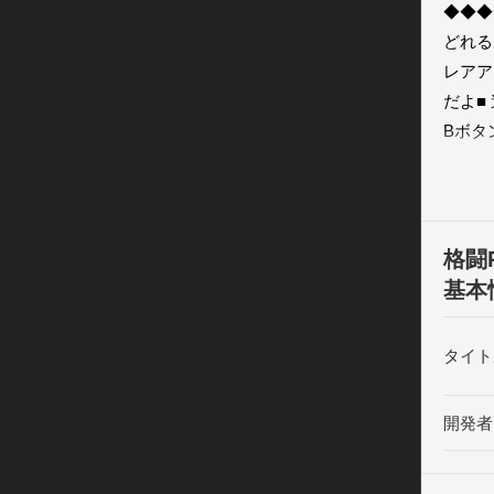
◆◆◆
どれる
レアア
だよ■ 
Bボタ
AB同
男！」

肉男「
の強さ
格闘
ストは
基本
に装備
育成強
タイト
最大レ
■■■
開発者
力が5
・新し
・経験