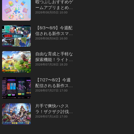
暇つぶしおすすめゲ
ームアプリまとめ｜
オフライン対応あり
2026年08月05日 10:00
【2026年8月】
【8/3〜8/9】今週配
信される新作スマホ
ゲームをまとめてお
2026年08月04日 16:00
届け！【2026年】
自由な育成と手軽な
探索機能！ライトカ
ジュアルMMORPG
2026年07月28日 18:20
『勇者連盟：暁の遠
征』【最新作PICKU
【7/27〜8/2】今週
P】
配信される新作スマ
ホゲームをまとめて
2026年07月27日 17:00
お届け！【2026
年】
片手で爽快ハクス
ラ！ザクザク討伐し
て神装備を集める放
2026年07月14日 17:00
置RPG『魔境トレハ
ン：放置で神装備』