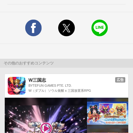
白熱の攻防を支える迫力の武将と姫たち！

最強の武将を揃えて、新たな三国志の歴史を刻め！

戦略の組み合わせは、無限大！■人気声優の迫力ボイス！

第一線で活躍する声優たちが戦いを盛り上げる！

迫真の武将ボイス・バトルボイスで臨場感MAX！CV:加藤英美
里　甄姫（しんき）■推奨端末

Android 4.0以上の端末：2コア1.5GHz、2G RAM、16GB 容量
※推奨端末以外でのサポート、補償などは致しかねますので何
卒ご了承ください。
その他のおすすめコンテンツ
W三国志
広告
BYTEFUN GAMES PTE. LTD.
W（ダブル）ソウル覚醒 x 三国放置系RPG