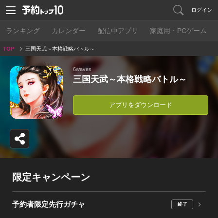
ログイン
ランキング
カレンダー
配信中アプリ
家庭用・PCゲーム
TOP
三国天武～本格戦略バトル～
6waves
三国天武～本格戦略バトル～
アプリをダウンロード
限定キャンペーン
予約者限定先行ガチャ
終了