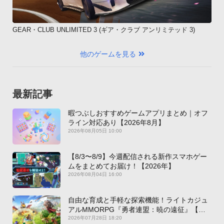
GEAR・CLUB UNLIMITED 3 (ギア・クラブ アンリミテッド 3)
他のゲームを見る
最新記事
暇つぶしおすすめゲームアプリまとめ｜オフ
ライン対応あり【2026年8月】
2026年08月05日 10:00
【8/3〜8/9】今週配信される新作スマホゲー
ムをまとめてお届け！【2026年】
2026年08月04日 16:00
自由な育成と手軽な探索機能！ライトカジュ
アルMMORPG『勇者連盟：暁の遠征』【最
新作PICKUP】
2026年07月28日 18:20