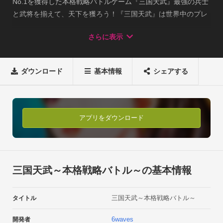
No.1を獲得した本格戦略バトルゲーム『三国天武』最強の兵士
と武将を揃えて、天下を獲ろう！『三国天武』は世界中のプレ
イヤーと対戦する本格ストラテジーゲーム。最強の軍と鉄壁の
さらに表示
城を築き上げ、世界中のプレイヤーに戦いを挑め！■『三国天
武』のおもしろさ！

・戦略を立てて、難攻不落の城を築こう！

ダウンロード
基本情報
シェアする
・弓矢兵（ゆみやへい）、遁甲兵（とんこうへい）、弓騎兵
（ゆみきへい）、龍飛衛（りゅうひえい）、太平道人（たいへ
いどうじん）など15種類の個性豊かな兵士を育てて強力な軍隊
を作ろう！

アプリをダウンロード
・ライバル達に挑んで資源を奪え！

・流星弩（りゅうせいど）、射撃塔（しゃげきとう）、投石車
（とうせきしゃ）、龍砲（りゅうほう）、五雷法陣（ごらいほ
うじん）、などを駆使して城を死守せよ！

三国天武～本格戦略バトル～の基本情報
・世界中のプレイヤーと戦い、頂点を目指せ！

・他のプレイヤーと協力して、最強の軍を結成しよう！

三国天武～本格戦略バトル～
タイトル
・『軍団戦』で世界中のライバルギルドと対戦！ ■圧巻！現代
によみがえるリアルな三国志キャラクター！

6waves
開発者