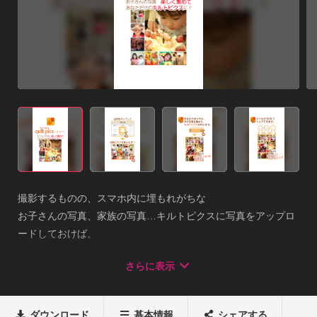
撮影するものの、スマホ内に埋もれがちな

お子さんの写真、家族の写真…キルトピクスに写真をアップロ
ードしておけば、

日々のヒトコマをいつでも見返すことができるし、

さらに表示
タップひとつで思い出がぎゅっと詰まった

月毎のコラージュが楽しめます。

◇キルトピクスの楽しみ方かんたん３ステップ！

ダウンロード
基本情報
シェアする