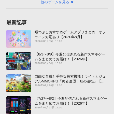
他のゲームを見る
最新記事
暇つぶしおすすめゲームアプリまとめ｜オフ
ライン対応あり【2026年8月】
2026年08月05日 10:00
【8/3〜8/9】今週配信される新作スマホゲー
ムをまとめてお届け！【2026年】
2026年08月04日 16:00
自由な育成と手軽な探索機能！ライトカジュ
アルMMORPG『勇者連盟：暁の遠征』【最
新作PICKUP】
2026年07月28日 18:20
【7/27〜8/2】今週配信される新作スマホゲー
ムをまとめてお届け！【2026年】
2026年07月27日 17:00