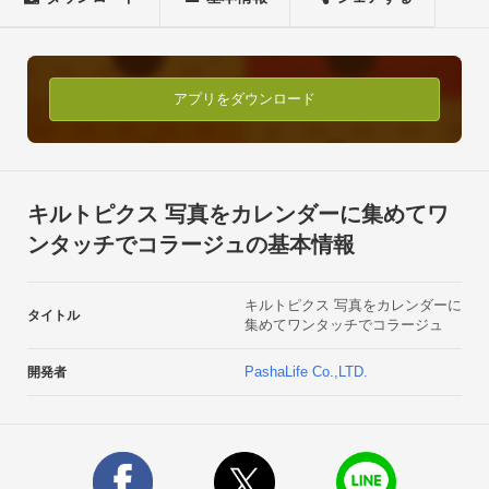
１．お気に入りの写真をポチポチ選んで

　　カレンダーにアップロード！

↓

２．ワンタッチでコラージュ作成！

アプリをダウンロード
　　キルトピクスができあがります。

↓

３．お気に入りは家族にプリントをプレゼント！

　　みんなにSNSでシェアもできます。

キルトピクス 写真をカレンダーに集めてワ
家族の写真をアップロードするだけで

ンタッチでコラージュの基本情報
あなたの大切な&quot;思い出キルト&quot;ができあがります。

◇手にとって楽しむキルトピクス

キルトピクス 写真をカレンダーに
写真を集めてお気に入りのキルトピクスをつくったら

タイトル
集めてワンタッチでコラージュ
今度は大切なおじちゃんおばあちゃんに、

キルトプリントをプレゼントしよう！

PashaLife Co.,LTD.
開発者
２Ｌ、Ａ４の２サイズから選べます。枚数が少ないときはコン
パクトな２Ｌで。

たくさんの写真が入っていたらＡ４がおすすめです。お子さん
の成長が伝わる毎月の１枚をアプリから。
