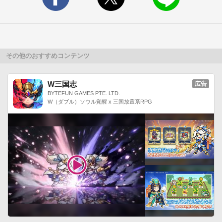
キルトピクスなら簡単に贈ることができます。そして、とって
おきの１枚ができたら…

ぬくもり感のあるキャンバス地へプリントした

キルトキャンバスに。キャンバスをフレームにセットしている
ので

その他のおすすめコンテンツ
アート作品のような雰囲気に仕上がります。

インテリアとしてお部屋に飾りやすい

W三国志
広告
キャンバスプリントならご両親へのプレゼントに

BYTEFUN GAMES PTE. LTD.
W（ダブル）ソウル覚醒 x 三国放置系RPG
最適です。

その他にも思い出いっぱいのキルトピクスを

もっと楽しんでいただけるグッズを準備中です。

お楽しみに！----------

このソフトウェアは、 Apache 2.0ライセンスで配布されている
製作物が含まれています。

http://www.apache.org/licenses/LICENSE-2.0