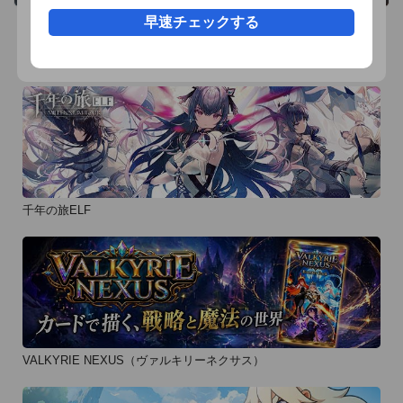
　簡単なフリックアクションで楽しいプレイ！

早速チェックする
　ダンジョンでジャンプしたりしゃがんだり！簡単操作で実は
おすすめ事前予約アプリ
奥深い！

　かわいいキャラクターやかっこいいキャラクターが大活躍！

　気軽に楽しめるファンタジーRPG

【アプリのサポート】

　アプリの不具合などのお問い合せはこちらのURLから

　[お問合せ] http://www.dokodun.jp/inquiries

千年の旅ELF
　アプリのFAQはこちらのURLから

　[FAQ] http://www.dokodun.jp/faq

【動作環境】

　iPhone、iPod touch および iPad互換 iPhone 5 用に最適化済
み iOS 5.0以降が必要

VALKYRIE NEXUS（ヴァルキリーネクサス）
--------------------
