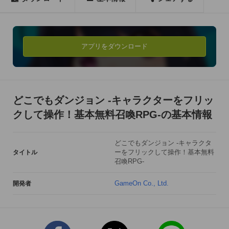
◆◆フリックアクションでトラップをかわせ◆◆

ダンジョンでは君の行く手を阻むトラップが出現！？

上下左右のフリック操作で、ジャンプしたりしゃがんだり……

アプリをダウンロード
迫りくるトラップをタイミングよく華麗に回避しよう！

◆◆精霊が心強い味方に◆◆

かわいいキャラクターから、かっこいいキャラクターまで個性
どこでもダンジョン -キャラクターをフリッ
豊かな精霊を召喚可能！

クして操作！基本無料召喚RPG-の基本情報
バトルでは仲間にした精霊が冒険の心強い味方になってくれ
る。

どこでもダンジョン -キャラクタ
育成できる精霊はなんと”200種類以上”！

ーをフリックして操作！基本無料
タイトル
お気に入りの精霊を育てて、一緒に大冒険へと出発しよう！

召喚RPG-
◆◆他の冒険者と切磋琢磨して強くなろう◆◆

GameOn Co., Ltd.
開発者
レベルアップや500種類を超える豊富な装備で、さらなる強さ
を手に入れろ！

さらに他の冒険者とフレンドになって協力プレイでダンジョン