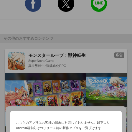
を攻略だ！

◆◆大冒険が君を待つ◆◆

広大なファンタジー世界「エオニア」を舞台に、

壮大な物語と、強敵が潜む多彩なダンジョンが君を待ってい
その他のおすすめコンテンツ
る！

さあ、失われた力を取り戻すために、大冒険へと出発しよう！

モンスターループ：獣神転生
広告
SuperNova Game
◆◆ちょっとした時間にどこでもアクションRPG◆◆

異世界転生×獣魂進化RPG
ちょっとした空き時間にファンタジーの世界「エオニア」に！

簡単フリック操作だから、気軽にどこでもプレイしよう！

--------------------

【価格】

　アプリ本体：基本無料

こちらのアプリはお客様の端末に対応しておりません。以下より
【どこでもダンジョンの特徴】

Android端末向けのリリース前の新作アプリをご覧頂けます。