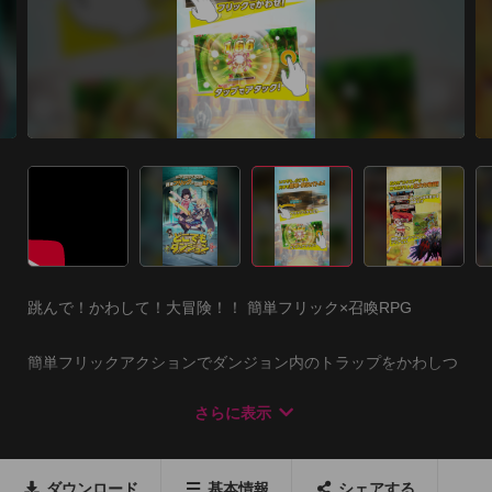
跳んで！かわして！大冒険！！ 簡単フリック×召喚RPG

簡単フリックアクションでダンジョン内のトラップをかわしつ
つ、

さらに表示
個性豊かなかわいい精霊を召喚して、壮大な物語を楽しもう！

基本無料で楽しめるフリック召喚RPG『どこでもダンジョン』

ダウンロード
基本情報
シェアする