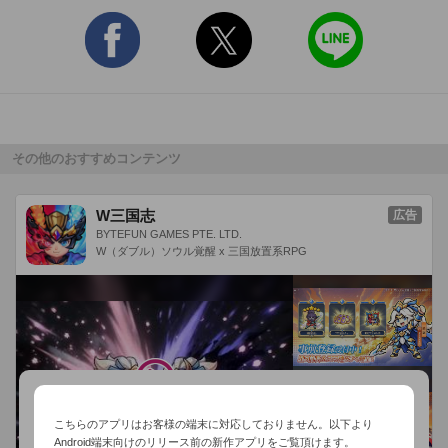
②ジジを左右に動かしながら転がす

③居酒屋の看板や人を避けて

　ジジにビールをたくさん飲ませよう！

-----------------------------------------

■渋三あっぷす■

渋三あっぷすはトランスコスモス株式会社が

その他のおすすめコンテンツ
提供するアプリサービスです

今後も沢山のアプリをお届けする予定です

------------------------------------------

W三国志
広告
※iPad および iPod touchには対応しておりません。
BYTEFUN GAMES PTE. LTD.
W（ダブル）ソウル覚醒 x 三国放置系RPG
こちらのアプリはお客様の端末に対応しておりません。以下より
Android端末向けのリリース前の新作アプリをご覧頂けます。