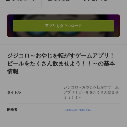
うまーくおじさんを転がしてねヽ(´▽｀)/

「ウコン」をGETすると少しの間無敵になれるよ。

無敵になったおじさんは障害物に当たっても大丈夫！

アプリをダウンロード
ビールだけを飲み続けることができるよ。

＊＊＊＊＊こんな人にオススメ＊＊＊＊＊

・おじさん系ゲームにはまっている人に

ジジコロ～おやじを転がすゲームアプリ！
・障害物レースが好きな人に

ビールをたくさん飲ませよう！！～の基本
・転がるゲーム好きな人に

情報
・飲み会でのネタを探している人に

あなたはおじさんに

ジジコロ～おやじを転がすゲーム
アプリ！ビールをたくさん飲ませ
タイトル
何杯ビールを飲ませることができるかな・・・！？

よう！！～
-----------------------------------------

transcosmos inc.
開発者
■ジジコロの遊び方■

①「飲みに行く！」をタップして転がるゲームスタート
