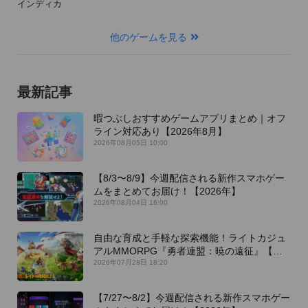
インディカ
他のゲームを見る
最新記事
暇つぶしおすすめゲームアプリまとめ｜オフ
ライン対応あり【2026年8月】
2026年08月05日 10:00
【8/3〜8/9】今週配信される新作スマホゲー
ムをまとめてお届け！【2026年】
2026年08月04日 16:00
自由な育成と手軽な探索機能！ライトカジュ
アルMMORPG『勇者連盟：暁の遠征』【最
新作PICKUP】
2026年07月28日 18:20
【7/27〜8/2】今週配信される新作スマホゲー