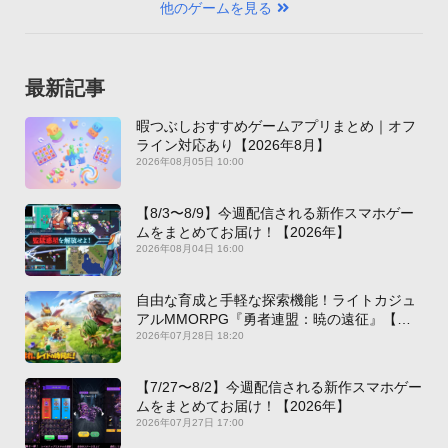
他のゲームを見る
最新記事
暇つぶしおすすめゲームアプリまとめ｜オフ
ライン対応あり【2026年8月】
2026年08月05日 10:00
【8/3〜8/9】今週配信される新作スマホゲー
ムをまとめてお届け！【2026年】
2026年08月04日 16:00
自由な育成と手軽な探索機能！ライトカジュ
アルMMORPG『勇者連盟：暁の遠征』【最
新作PICKUP】
2026年07月28日 18:20
【7/27〜8/2】今週配信される新作スマホゲー
ムをまとめてお届け！【2026年】
2026年07月27日 17:00