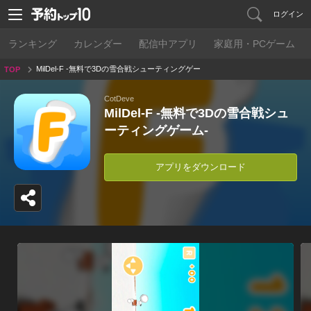
ログイン
ランキング
カレンダー
配信中アプリ
家庭用・PCゲーム
MilDel-F -無料で3Dの雪合戦シューティングゲー
TOP
ム-
CotDeve
MilDel-F -無料で3Dの雪合戦シュ
ーティングゲーム-
アプリをダウンロード