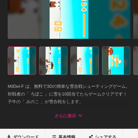
MilDel-F は、無料で3Dの簡単な雪合戦シューティングゲーム。 

対戦者の「 ろぼこ 」に雪を10回当てたらゲームクリアです！ 
子牛の「 みのこ 」が雪合戦をします。 

時間内に、また牛乳がなくならないように雪を当てます。 【 
さらに表示
遊び方 】 ---- 加速度センサーの場合 ---- 　「 奥 」 進みます
（アクセル）。 　「 手前 」 減速します（ブレーキ）。 --------
------------------ 

ダウンロード
基本情報
シェアする