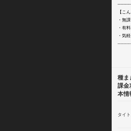
---------
【こん
・無課
・有料
・気軽
---------
◆遊び
①デイ
する

種ま
②ミニ
課金
③②で
本情
芽が花
途中で
※スペ
タイト
ゲット
④③で