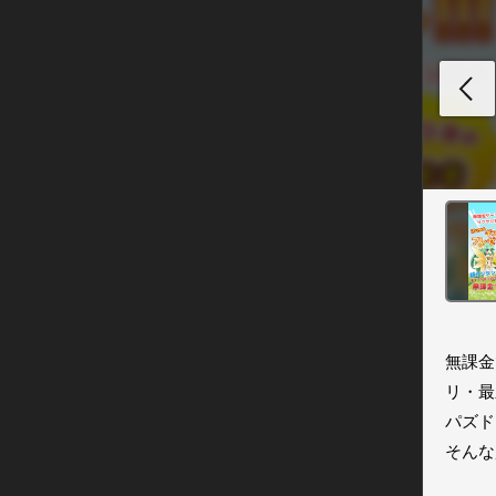
無課金
リ・最
パズド
そんな