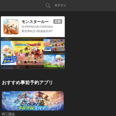
ログイン
モンスタールー
広告
プ：獣神転生
SUPERNOVA OVERSEA
S LIMITED
異世界転生×獣魂進化RP
G
おすすめ事前予約アプリ
W三国志