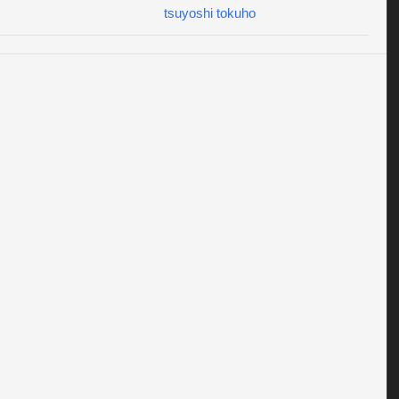
tsuyoshi tokuho
しご応募下さい。

ツを貯めて交換所で応募ボタンを押した後のキャプチャー画
り

ネの種まきのTwitterアカウント「＠to_aruraune」を必ずフ
し、キャプチャー画像をお送りください。

い場合は気軽にご質問下さいね。

1回まで応募出来て応募するほどに当選確率アップ！

ライできますので是非ご応募を！

石ゲット情報

ドラゲリラ時間割

どお得な情報も盛りだくさん！
