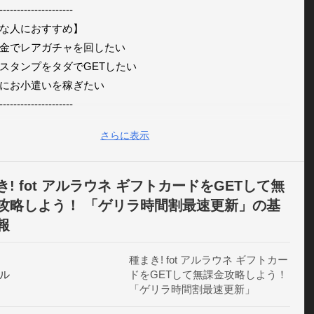
---------------------

な人におすすめ】

金でレアガチャを回したい

スタンプをタダでGETしたい

にお小遣いを稼ぎたい

---------------------

さらに表示
方◆

リーゲームでタネがもらえる倍率がアップするチャレンジを
き! fot アルラウネ ギフトカードをGETして無
ゲームでタネをゲット！

攻略しよう！ 「ゲリラ時間割最速更新」の基
交換したタネを使って、『種まき』でタネをまこう！

報
になるとフルーツGET！

枯れるとハズレだよ！

種まき! fot アルラウネ ギフトカー
シャルフルーツが出てきたらタップ連打でフルーツを大量に
ル
ドをGETして無課金攻略しよう！
「ゲリラ時間割最速更新」
できるよ！

GETしたフルーツでiTunesギフトカードをプレゼント！
