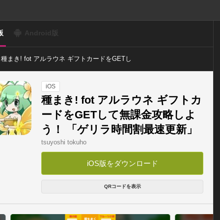
版
Android版
種まき! fot アルラウネ ギフトカードをGETし
て無課金攻略しよう！ 「ゲリラ時間割最速更
新」
iOS
種まき! fot アルラウネ ギフトカ
ードをGETして無課金攻略しよ
う！ 「ゲリラ時間割最速更新」
tsuyoshi tokuho
iOS版をダウンロード
QRコードを表示