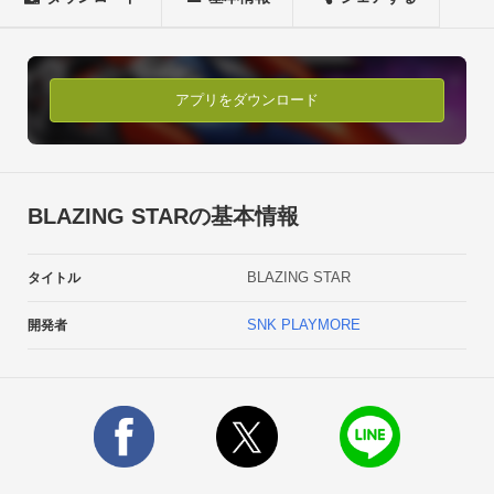
の完全移植にプラスα(アルファ)!

通常のアーケードプレイを楽しめる「ARCADE MODE」に加え
て、任意のステージを選択して遊べる「MISSION MODE」を
搭載。何度でも好きなステージを遊んだり、苦手なステージを
アプリをダウンロード
練習したりすることができます。★プレイヤーの目的に応じて
選べる機体の数々!

初心者向けから、点数稼ぎ、防御主体など、個性豊かな6機の
機体が選択できます。

BLAZING STARの基本情報
機体ごとに異なる特性を持つ「チャージショットブレイク」は
必見です。★Bluetooth対応で協力プレイが熱い!

BLAZING STAR
タイトル
本作では一人プレイだけでなく、Bluetoothを利用した二人協力
プレイも可能です。

SNK PLAYMORE
開発者
苦手なステージも友達と一緒ならクリアできる可能性が高まり
ます。©SNK PLAYMORE CORPORATION ALL RIGHTS 
RESERVED.