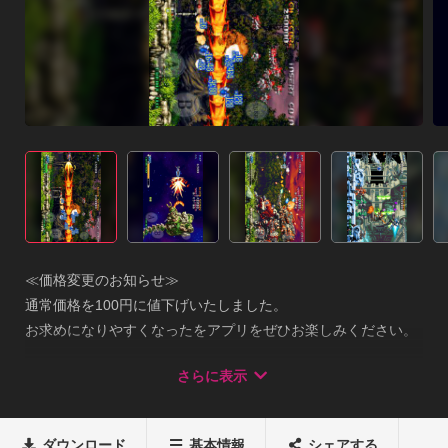
≪価格変更のお知らせ≫

通常価格を100円に値下げいたしました。

お求めになりやすくなったをアプリをぜひお楽しみください。 

___________________________________________NEOGE
さらに表示
Oの名作シューティング『ブレイジングスター』がAndroidに登
場!

強力なオプションと多彩なショットで敵を撃て!!★NEOGEO版
ダウンロード
基本情報
シェアする