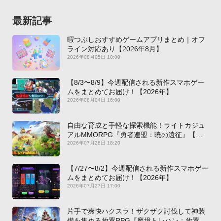
最新記事
暇つぶしおすすめゲームアプリまとめ｜オフ
ライン対応あり【2026年8月】
2026年08月05日 10:00
【8/3〜8/9】今週配信される新作スマホゲー
ムをまとめてお届け！【2026年】
2026年08月04日 16:00
自由な育成と手軽な探索機能！ライトカジュ
アルMMORPG『勇者連盟：暁の遠征』【最
新作PICKUP】
2026年07月28日 18:20
【7/27〜8/2】今週配信される新作スマホゲー
ムをまとめてお届け！【2026年】
2026年07月27日 17:00
片手で爽快ハクスラ！ザクザク討伐して神装
備を集める放置RPG『魔境トレハン：放置で