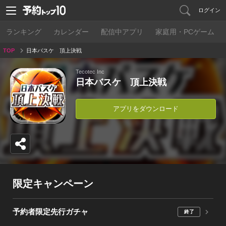
ログイン
ランキング
カレンダー
配信中アプリ
家庭用・PCゲーム
TOP
日本バスケ 頂上決戦
Tecotec Inc
日本バスケ 頂上決戦
アプリをダウンロード
限定キャンペーン
予約者限定先行ガチャ
終了