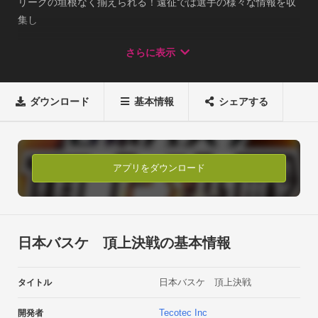
リーグの垣根なく揃えられる！遠征では選手の様々な情報を収
集し

レギュラーシーズンではライバルとの

さらに表示
緊張感あふれる試合に勝利しよう！日本バスケを完全網羅！お
気に入りのチームに好きな選手を集めて

最強のロスターで日本バスケの頂点を目指せ！
ダウンロード
基本情報
シェアする
アプリをダウンロード
日本バスケ 頂上決戦の基本情報
日本バスケ 頂上決戦
タイトル
Tecotec Inc
開発者