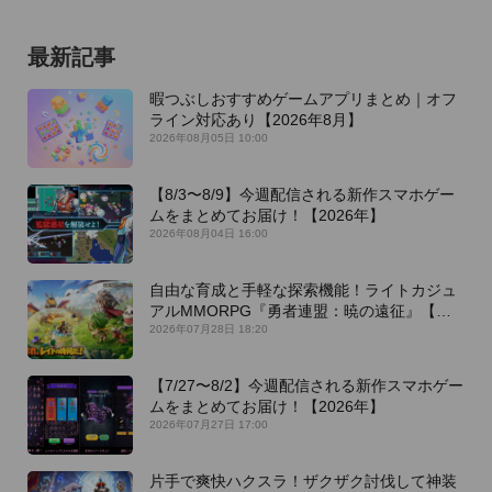
最新記事
暇つぶしおすすめゲームアプリまとめ｜オフ
ライン対応あり【2026年8月】
2026年08月05日 10:00
【8/3〜8/9】今週配信される新作スマホゲー
ムをまとめてお届け！【2026年】
2026年08月04日 16:00
自由な育成と手軽な探索機能！ライトカジュ
アルMMORPG『勇者連盟：暁の遠征』【最
新作PICKUP】
2026年07月28日 18:20
【7/27〜8/2】今週配信される新作スマホゲー
ムをまとめてお届け！【2026年】
2026年07月27日 17:00
片手で爽快ハクスラ！ザクザク討伐して神装