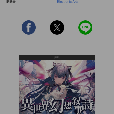
Electronic Arts
開発者
加えた、独自のスタイルを追加

・15種類のユニークな能力と特性を持った宇宙飛行船

・スリル満点のハイペースな「インフィニティ」や広大な「オ
デッセイ」などのゲームモード

・スコアを稼いでくれる、特別な能力を持った奇抜なロボット
たち。

無限大の楽しみ

・無限にあるステージをアンロックしましょう。最も遠い辺境
[PR]
への旅へ繰り出そう・・・

・ショップで艦隊のグッズを揃えておきましょう。

・オンラインランキングで惑星上のトップキャプテンと対決し
ましょう。

・司令官としての気質が君には備わっているか・・・ その実力
を証明しよう!

心の準備は出来ていますか?未知なる世界への旅が今始まろう
としています!
