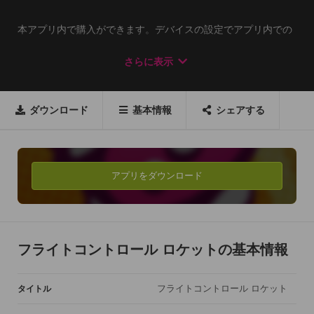
本アプリ内で購入ができます。デバイスの設定でアプリ内での
購入権限を無効にすることができます。詳しくは
さらに表示
http://support.apple.com/kb/HT4213?viewlocale=ja_JPをご覧
ください。

ダウンロード
基本情報
シェアする
Fireminが世に送り出した大ヒット作Flight Controの次世代版、
「Flight Control Rocket」がついに登場です。

天地球型惑星の地球を出て、新たな銀河の冒険、アクション、
道を描くゲームプレイの旅に乗り出そう。

アプリをダウンロード
新たな旅が待ち構えている

・10機の新しい本艦!

・新たな「レスキュー」ゲームモード

フライトコントロール ロケットの基本情報
・4つの新しいボット

フライトコントロール ロケット
タイトル
シンプルな内容に、主要なコンテンツ

・昔ながらのフライト・コントロールにレトロなSci-Fi要素を