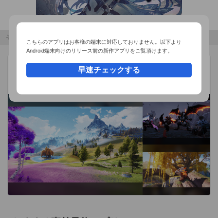
サービス規約：http://www.ea.com/terms-of-service

プライバシー ＆ クッキーポリシー：
その他のおすすめコンテンツ
こちらのアプリはお客様の端末に対応しておりません。以下より
http://www.ea.com/privacy-policy

Android端末向けのリリース前の新作アプリをご覧頂けます。
ゲームのエンドユーザー使用許諾契約：
アニモ
広告
早速チェックする
http://tos.ea.com/legalapp/mobileeula/US/en/GM/

Pawprint
サポートのご希望やご質問の際は、https://help.ea.com/をご覧
オープンワールドモンスター収集RPG
ください。

EAはwww.ea.com/jp/1/service-updatesに30日間の通知後に、
オンラインのサービスを停止することがあります。

お客様への大切なお知らせ。本アプリをご利用の際は以下にご
注意ください。インターネットへの直接リンクが含まれます。
第三者の広告掲示技術および分析技術を使用し、データを収集
します(詳しくはプライバシーポリシーとクッキーポリシーをご
覧ください)。