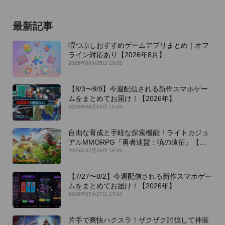
最新記事
暇つぶしおすすめゲームアプリまとめ｜オフ
ライン対応あり【2026年8月】
2026年08月05日 10:00
【8/3〜8/9】今週配信される新作スマホゲー
ムをまとめてお届け！【2026年】
2026年08月04日 16:00
自由な育成と手軽な探索機能！ライトカジュ
アルMMORPG『勇者連盟：暁の遠征』【最
新作PICKUP】
2026年07月28日 18:20
【7/27〜8/2】今週配信される新作スマホゲー
ムをまとめてお届け！【2026年】
2026年07月27日 17:00
片手で爽快ハクスラ！ザクザク討伐して神装