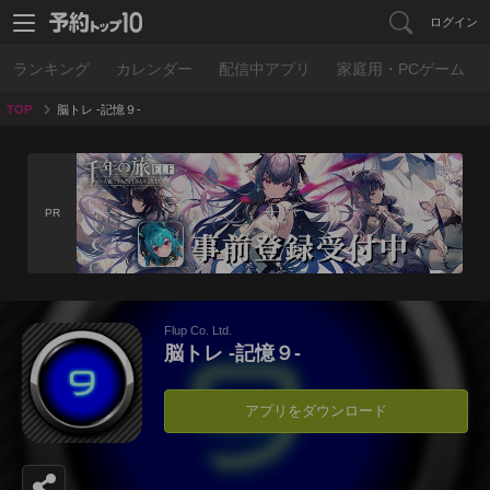
ログイン
ランキング
カレンダー
配信中アプリ
家庭用・PCゲーム
TOP
脳トレ -記憶９-
PR
Flup Co. Ltd.
脳トレ -記憶９-
アプリをダウンロード