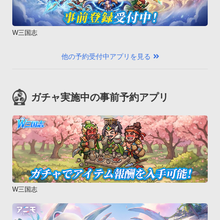
MOTOROLA PHOTON ISW11M、Motorola Xoom MZ604、
Optimus G LGL21、Optimus X IS11LG、REGZA Phone 
IS04、REGZA Phone IS11T、URBANO PROGRESSO、VEGA 
W三国志
PTL21、Xperia acro IS11S、Xperia acro HD 
IS12S【SoftBank】

他の予約受付中アプリを見る
AQUOS PHONE THE HYBRID 007SH、GALAPAGOS 005SH、
HTC Desire X06HT、Libero 003Z※動作確認済み端末以外の動
作保証は致しておりません。御了承ください。

ガチャ実施中の事前予約アプリ
　お客様にはご迷惑をおかけいたしますが､なにとぞご理解い
ただきますようお願い申し上げます。©コーエーテクモゲーム
ス All rights reserved.
W三国志