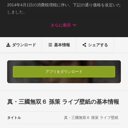
2014年4月1日の消費税増税に伴い、下記の通り価格を改定いた
しました。

新価格　：　５４０円（税込）

さらに表示
『真・三國無双６ 孫策 ライブ壁紙』は、PS3版『真・三國無双
６』に登場するプレイアブルキャラクター「孫策」のライブ壁
紙です。

ダウンロード
基本情報
シェアする
高画質な画像を壁紙に設定できるほか、キャラクターのセリフ
表示やゲームBGMの再生など、多彩な機能をご利用いただけま
す。■主な機能

◯壁紙設定：キャラクターの画像（全6種類）を壁紙として設
アプリをダウンロード
定できます。

◯セリフの表示：キャラクターのセリフ（全266パターン）を
表示できます。セリフは画面のタップでランダムに変化しま
す。

真・三國無双６ 孫策 ライブ壁紙の基本情報
※キャラクターのセリフにボイスはついておりません。

◯ユーザー名設定：入力した名前（最大6文字）を、一部のセ
真・三國無双６ 孫策 ライブ壁紙
タイトル
リフ中に表示させることができます。

◯楽曲再生：画面右上のボタンをタップするとゲーム中の楽曲