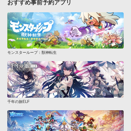
おすすめ事前予約アプリ
GALAXY Tab 10.1 LTE SC-01D、GALAXY Tab 7.0 Plus SC-
02D、LUMIX Phone P-02D、LYNX 3D SH-03C、MEDIAS N-
04C、MEDIAS PP N-01D、MEDIAS WP N-06C、OPTIMUS 
BRIGHT L-07C、Optimus chat L-04C、P-07C、P-01D、
REGZA Phone T-01C、REGZA Phone T-01D、Xperia SO-
01B、Xperia acro SO-02C、Xperia arc SO-01C、Xperia PLAY 
SO-01D、Xperia Ray SO-03C【au】

モンスターループ：獣神転生
AQUOS PHONE IS11SH、AQUOS PHONE IS12SH、AQUOS 
PHONE IS13SH、AQUOS PHONE IS14SH、AQUOS PHONE 
CL IS17SH、AQUOS PHONE SERIE SHL21、ARROWS ef 
FJL21、ARROWS ES IS12F、ARROWS Z ISW11F、
ARROWS Z ISW13F、DIGNO ISW11K、GALAXY S II WiMAX 
ISW11SC、GALAXY S III Progre SCL21、G&#39;zOne 
千年の旅ELF
IS11CA、G&#39;zOne TYPE-L CAL21、HTC EVO WiMAX 
ISW11HT、HTC EVO 3D ISW12HT、HTC J ISW13HT、HTC J 
butterfly HTL21、INFOBAR A01、INFOBAR C01、IS03、
IS05、IS06、MEDIAS BR IS11N、MIRACH IS11PT、