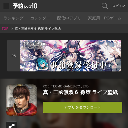
ログイン
ランキング
カレンダー
配信中アプリ
家庭用・PCゲーム
TOP
真・三國無双６ 孫策 ライブ壁紙
PR
KOEI TECMO GAMES CO., LTD.
真・三國無双６ 孫策 ライブ壁紙
アプリをダウンロード