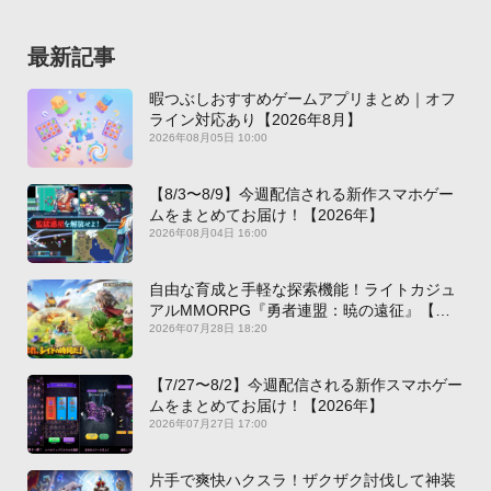
最新記事
暇つぶしおすすめゲームアプリまとめ｜オフ
ライン対応あり【2026年8月】
2026年08月05日 10:00
【8/3〜8/9】今週配信される新作スマホゲー
ムをまとめてお届け！【2026年】
2026年08月04日 16:00
自由な育成と手軽な探索機能！ライトカジュ
アルMMORPG『勇者連盟：暁の遠征』【最
新作PICKUP】
2026年07月28日 18:20
【7/27〜8/2】今週配信される新作スマホゲー
ムをまとめてお届け！【2026年】
2026年07月27日 17:00
片手で爽快ハクスラ！ザクザク討伐して神装