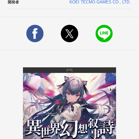
KOEI TECMO GAMES CO., LTD.
開発者
を聴くことができます。ボタンを再度タップすると停止しま
す。

※このライブ壁紙に収録されているBGMは以下のとおりです。

・開幕

・一騎討ち

・選択

・呉郡の戦い・呉

・赤壁の戦い・呉

・洞口の戦い・呉

[PR]
◯効果音再生：端末をシェイクすると効果音を再生できます。

◯時計・アラーム：デジタル時計の表示、アラーム機能を利用
できます。アラームの使用BGMの選択、ユーザー名入りのセリ
フの表示も可能です。

◯MobileJOY：フィーチャーフォン版モバイルサイトでも好評
のMobileJOY機能を搭載しています。PS3版『真・三國無双
６』との連携により特典が獲得できます。

※このライブ壁紙のMobileJOYでは「龍爪裂旋棍（武器）」が
獲得できます。ただし、MobileJOYはアプリ購入後15分以上経