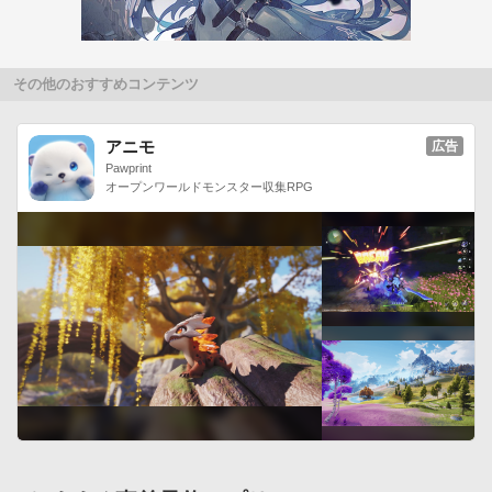
過しないと使用できません。

◯武将紹介：キャラクターの情報を閲覧することができます。

◯設定機能：各種機能のON/OFFや個別の設定ができます。

その他のおすすめコンテンツ
※画面をダブルタップすることで設定機能の画面にジャンプす
ることが可能です。■ライブ壁紙の設定方法

アニモ
広告
メニューボタン→壁紙→ライブ壁紙→真・三國無双６ 孫策 ラ
Pawprint
イブ壁紙→壁紙に設定■対応機種

オープンワールドモンスター収集RPG
NTT docomo/au/SoftBank アンドロイド携帯（OS：Android 
2.1以上）

-----

◯動作確認端末

【docomo】

AQUOS PHONE SH-01D、AQUOS Phone 3D SH-12C、
AQUOS Phone f SH-12C、AQUOS PHONE f SH-13C、
AQUOS PHONE slider SH-02D、 ARROWS Kiss F-03D、
ARROWS Tab LTE F-01D、ARROWS X LTE F-05D、F-12C、
GALAXY NEXUS SC-04D、Garaxy S SC-02B、GALAXY S2 
SC-02C、GALAXY S2 LTE SC-03D、Garaxy Tab SC-01C、