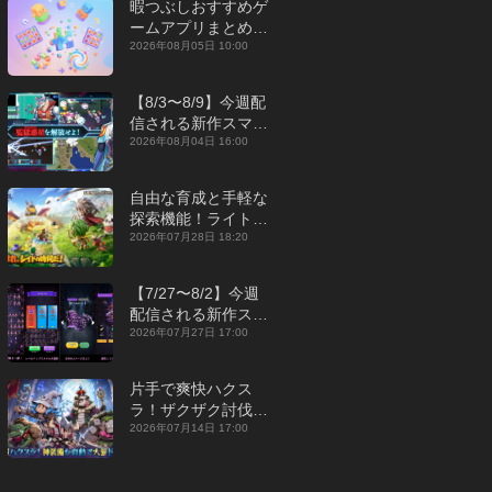
暇つぶしおすすめゲ
ームアプリまとめ｜
オフライン対応あり
2026年08月05日 10:00
【2026年8月】
【8/3〜8/9】今週配
信される新作スマホ
ゲームをまとめてお
2026年08月04日 16:00
届け！【2026年】
自由な育成と手軽な
探索機能！ライトカ
ジュアルMMORPG
2026年07月28日 18:20
『勇者連盟：暁の遠
征』【最新作PICKU
【7/27〜8/2】今週
P】
配信される新作スマ
ホゲームをまとめて
2026年07月27日 17:00
お届け！【2026
年】
片手で爽快ハクス
ラ！ザクザク討伐し
て神装備を集める放
2026年07月14日 17:00
置RPG『魔境トレハ
ン：放置で神装備』