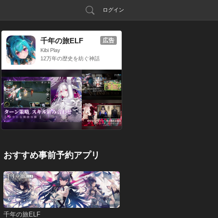
ログイン
千年の旅ELF
広告
Kibi Play
12万年の歴史を紡ぐ神話
RPG
おすすめ事前予約アプリ
千年の旅ELF