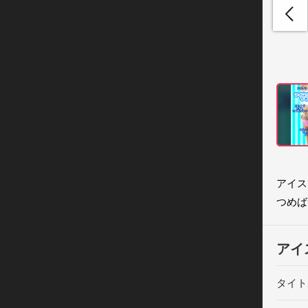
アイス
つめば
アイ
タイト