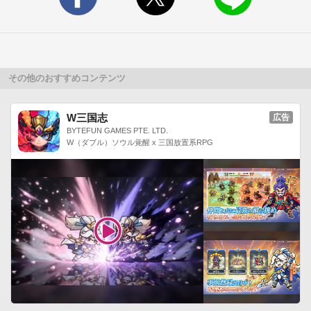
その他のおすすめコンテンツ
W三国志
広告
BYTEFUN GAMES PTE. LTD.
W（ダブル）ソウル覚醒 x 三国放置系RPG