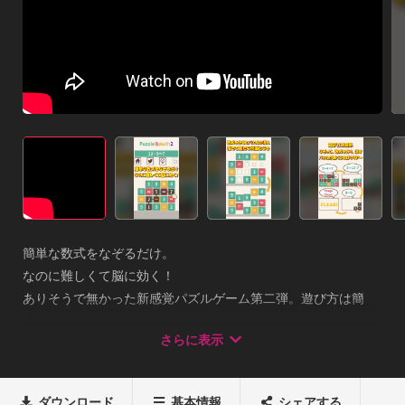
簡単な数式をなぞるだけ。

なのに難しくて脳に効く！

ありそうで無かった新感覚パズルゲーム第二弾。遊び方は簡
単。

さらに表示
なぞって数式を作りパネルを消していく。

パネルを全部消せばステージクリアー。パネルを消すと上にあ
ったモノは下に落ちて行きます。

ダウンロード
基本情報
シェアする