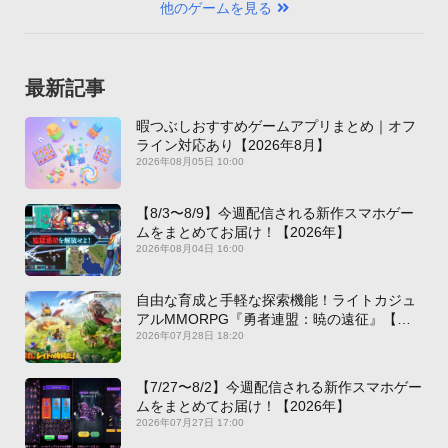
他のゲームを見る
最新記事
暇つぶしおすすめゲームアプリまとめ｜オフ
ライン対応あり【2026年8月】
2026年08月05日 10:00
【8/3〜8/9】今週配信される新作スマホゲー
ムをまとめてお届け！【2026年】
2026年08月04日 16:00
自由な育成と手軽な探索機能！ライトカジュ
アルMMORPG『勇者連盟：暁の遠征』【最
新作PICKUP】
2026年07月28日 18:20
【7/27〜8/2】今週配信される新作スマホゲー
ムをまとめてお届け！【2026年】
2026年07月27日 17:00