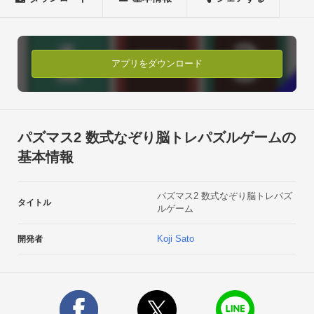
配置が変わるので、数式をなぞる順番も考慮する必要がありま
す。

数式が成立するように上手く消していかなければなりません。
この落ちるというのが前作との違いです。

アプリをダウンロード
パネルがどう落ちるか想像して、なぞる数式を決めて次の局面
を迎える。

計算力と発想力を使うので脳トレ、脳活にピッタリですね。た
し算、ひき算、かけ算、わり算。

パズマス2 数式なぞり脳トレパズルゲームの
マイナスの計算や小数もあります。

基本情報
頭を柔らかくして考えてください。どうしても解けないときで
も大丈夫。

パズマス2 数式なぞり脳トレパズ
ヒント機能があるので使ってみてください。ステージは全部で
タイトル
ルゲーム
３００。

あなたはどこまで行けるかな？数独やナンプレ好きにもおすす
Koji Sato
開発者
めです。