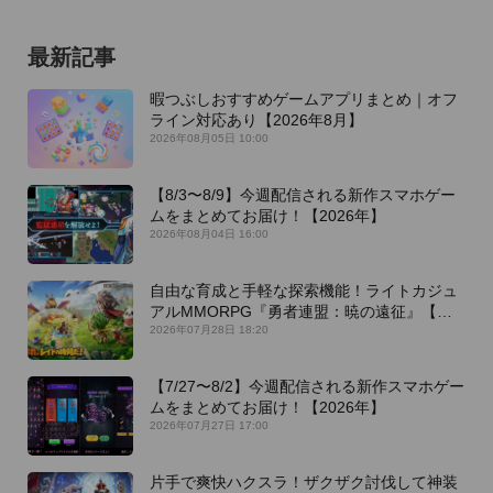
最新記事
暇つぶしおすすめゲームアプリまとめ｜オフ
ライン対応あり【2026年8月】
2026年08月05日 10:00
【8/3〜8/9】今週配信される新作スマホゲー
ムをまとめてお届け！【2026年】
2026年08月04日 16:00
自由な育成と手軽な探索機能！ライトカジュ
アルMMORPG『勇者連盟：暁の遠征』【最
新作PICKUP】
2026年07月28日 18:20
【7/27〜8/2】今週配信される新作スマホゲー
ムをまとめてお届け！【2026年】
2026年07月27日 17:00
片手で爽快ハクスラ！ザクザク討伐して神装