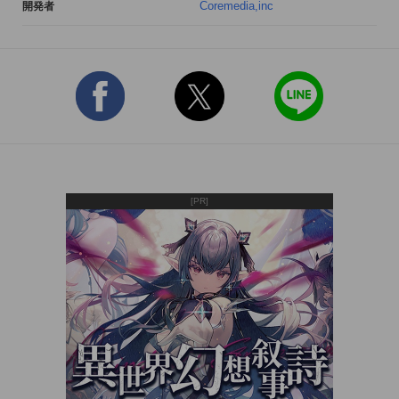
Coremedia,inc
開発者
[PR]