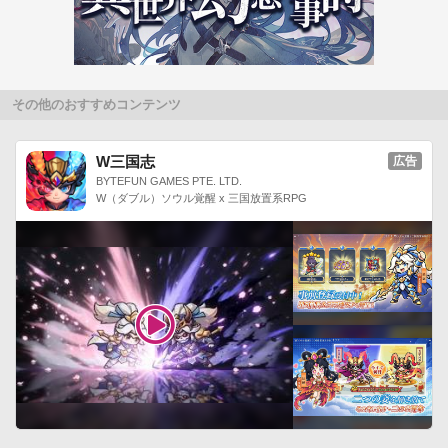
その他のおすすめコンテンツ
W三国志
広告
BYTEFUN GAMES PTE. LTD.
W（ダブル）ソウル覚醒 x 三国放置系RPG