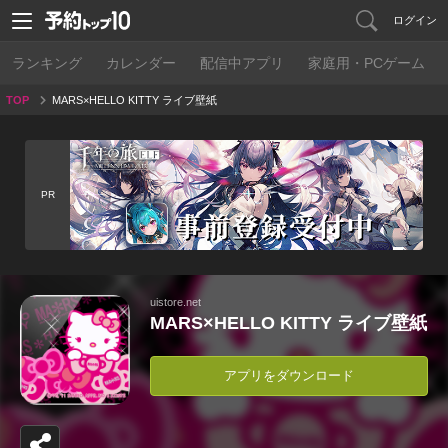
ログイン
ランキング
カレンダー
配信中アプリ
家庭用・PCゲーム
TOP
MARS×HELLO KITTY ライブ壁紙
PR
uistore.net
MARS×HELLO KITTY ライブ壁紙
アプリをダウンロード