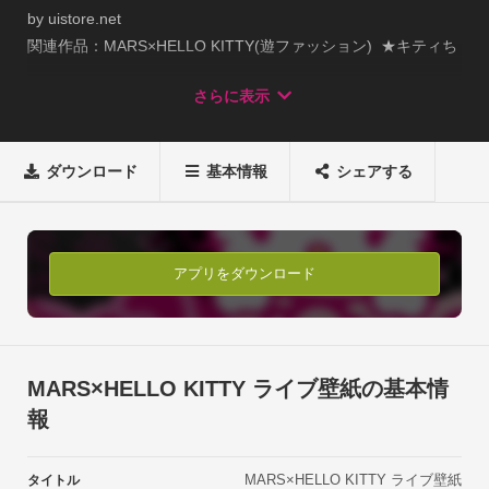
by uistore.net

関連作品：MARS×HELLO KITTY(遊ファッション)  ★キティち
ゃんにタッチすると顔をひっこめたり、ニコッと笑います。 

さらに表示
★リボンにタッチするとリボンが大きくなります。 

★キティやリボン部分以外の画面をタッチするとリボンが降っ
てきます。 

ダウンロード
基本情報
シェアする
★時計は12時間表示と24時間表示を切り替えられます。

★横画面にも対応しています。 ※AndroidOS2.1以上

※設定方法：ホーム＞メニュー＞壁紙＞ライブ壁紙

※メモリ状況により、正常に設定ができない場合がございま
アプリをダウンロード
す。その場合、端末を再起動の上、再設定をお願いいたしま
す。

※ライブ壁紙を終了させる場合、タスクキラー等タスク終了ア
プリを使うと、正常に終了できない場合がございます。他の壁
MARS×HELLO KITTY ライブ壁紙の基本情
紙を設定し、終了をさせて下さい。

報
※アップデートにより、正常に作動しない場合、アンインスト
ール後、再インストールをして頂くことにより改善いたしま
MARS×HELLO KITTY ライブ壁紙
タイトル
す。
