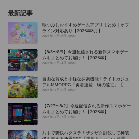
最新記事
暇つぶしおすすめゲームアプリまとめ｜オフ
ライン対応あり【2026年8月】
2026年08月05日 10:00
【8/3〜8/9】今週配信される新作スマホゲー
ムをまとめてお届け！【2026年】
2026年08月04日 16:00
自由な育成と手軽な探索機能！ライトカジュ
アルMMORPG『勇者連盟：暁の遠征』【最
新作PICKUP】
2026年07月28日 18:20
【7/27〜8/2】今週配信される新作スマホゲー
ムをまとめてお届け！【2026年】
2026年07月27日 17:00
片手で爽快ハクスラ！ザクザク討伐して神装
備を集める放置RPG『魔境トレハン：放置で