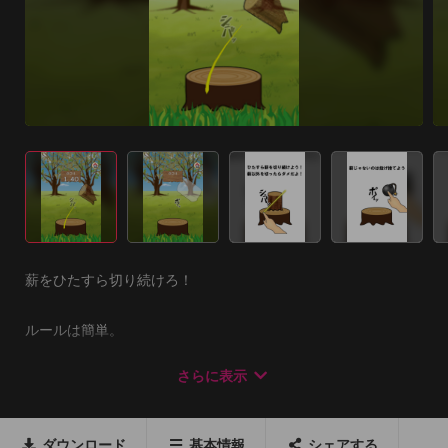
薪をひたすら切り続けろ！

ルールは簡単。

ひたすら薪を切り続ければOK！

さらに表示
稀に薪じゃないものも出てくるから気をつけてね。

薪じゃなのはポイッと投げ飛ばそう♪

ダウンロード
基本情報
シェアする