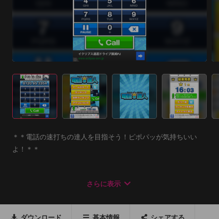
＊＊電話の速打ちの達人を目指そう！ピポパッが気持ちいい
よ！＊＊

電話をかけることがゲームに？！

さらに表示
早打ちピポパが超気持ちいい！！

誰でもやったことあるあの動作！

ダウンロード
基本情報
シェアする