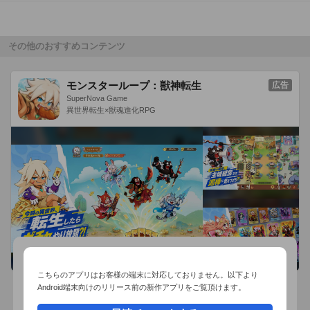
電話をかけたことがある人、暇な人、サラリーマン、胴体視力
が高い人、人生に素敵な時間を作りたい人

その他のおすすめコンテンツ
＊iOS5以上対応（iOS4以下の場合正常に動作しないことがあり
ます。）

モンスターループ：獣神転生
広告
SuperNova Game
＊ゲームで使用される全ての電話番号は日本国内において現在
異世界転生×獣魂進化RPG
未使用のもの（2012年6月総務省調べ）です。なのでいたずら
電話等の心配はございません。また、使用されている電話番号
に電話をした場合、現世とはつながらない可能性がございます
ので、いたずら電話はおやめください。

＊ゲーム内の効果音の半分で『魔王魂』様の効果音を使用させ
ていただきました。素晴らしい効果音ありがとうございます。

公式アカウント：@DenwaMaster
こちらのアプリはお客様の端末に対応しておりません。以下より
Android端末向けのリリース前の新作アプリをご覧頂けます。
おすすめ事前予約アプリ