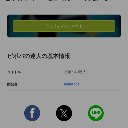
そう「電話をかける」ことがゲームになりました！

このアプリではどれだけ早打ちして５回、電話をかけることが
できるかを競います！

アプリをダウンロード
つまり、どれだけ電話の達人かどうかを競います。

一生で何回電話をかけるのかわかりませんが、電話をかけるス
ピードが速くなれば素敵な時間が増えそうですね！（その時間
ピポパの達人の基本情報
でゲームもできちゃいます！）

ちょっとした合間にやるのにぴったりです！！

ピポパの達人
タイトル
＊＊＊＊＊＊＊＊＊＊＊＊＊＊＊＊＊＊＊＊＊＊＊＊＊

miniApps
開発者
世界ランキング対応！

目指せ世界NO.1 電話の達人！

＊おすすめ対象者
