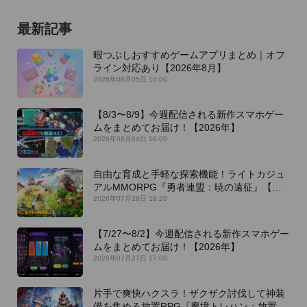
最新記事
暇つぶしおすすめゲームアプリまとめ｜オフ
ライン対応あり【2026年8月】
2026年08月05日 10:00
【8/3〜8/9】今週配信される新作スマホゲー
ムをまとめてお届け！【2026年】
2026年08月04日 16:00
自由な育成と手軽な探索機能！ライトカジュ
アルMMORPG『勇者連盟：暁の遠征』【最
新作PICKUP】
2026年07月28日 18:20
【7/27〜8/2】今週配信される新作スマホゲー
ムをまとめてお届け！【2026年】
2026年07月27日 17:00
片手で爽快ハクスラ！ザクザク討伐して神装
備を集める放置RPG『魔境トレハン：放置で