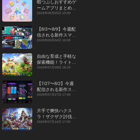
暇つぶしおすすめゲ
ームアプリまとめ｜
オフライン対応あり
2026年08月05日 10:00
【2026年8月】
【8/3〜8/9】今週配
信される新作スマホ
ゲームをまとめてお
2026年08月04日 16:00
届け！【2026年】
自由な育成と手軽な
探索機能！ライトカ
ジュアルMMORPG
2026年07月28日 18:20
『勇者連盟：暁の遠
征』【最新作PICKU
【7/27〜8/2】今週
P】
配信される新作スマ
ホゲームをまとめて
2026年07月27日 17:00
お届け！【2026
年】
片手で爽快ハクス
ラ！ザクザク討伐し
て神装備を集める放
2026年07月14日 17:00
置RPG『魔境トレハ
ン：放置で神装備』