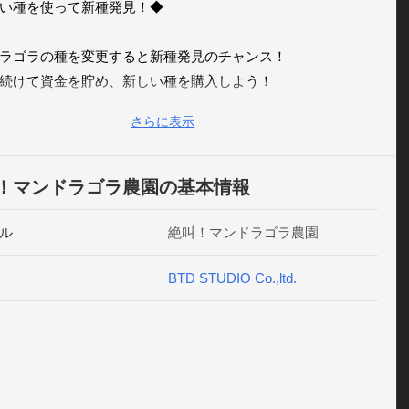
い種を使って新種発見！◆

ラゴラの種を変更すると新種発見のチャンス！

続けて資金を貯め、新しい種を購入しよう！

種を使って、まだ見ぬマンドラゴラを新発見！

さらに表示
コンボ達成で大金ゲット！！◆

！マンドラゴラ農園の基本情報
ラ光るマンドラゴラを連続で収穫すると

ル
絶叫！マンドラゴラ農園
ンボが発生！効果的に稼ぐために、コンボ対象の

ラゴラを畑に溜めて収穫コンボを狙おう！

BTD STUDIO Co.,ltd.
いワンドや肥料で育成スピードUP！◆

ラゴラはレア度に比例して、どんどん生育に
