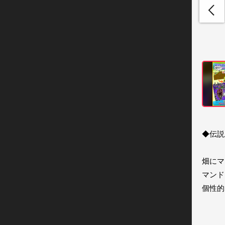
◆伝説
畑にマ
マンド
個性的