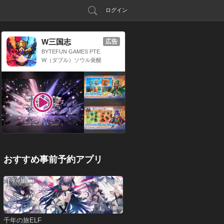
ログイン
W三国志
広告
BYTEFUN GAMES PTE.
LTD.
W（ダブル）ソウル覚醒
x 三国放置系RPG
おすすめ事前予約アプリ
千年の旅ELF