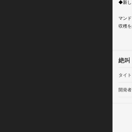
◆新し
マンド
収穫を
色々な
◆収穫
絶叫
キラキ
タイト
収穫コ
マンド
開発者
◆新し
マンド