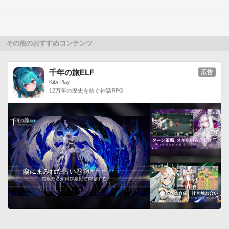
内でフレンドになれるよ！

「人生」の総資産ランキングを競い合って楽しんだり、リアル
な友達を誘って、一緒にプレイすることもできます！■結婚で
きちゃう！

その他のおすすめコンテンツ
「人生ゲーム」といえば、結婚！

異性のフレンドをデートに誘って、一定の条件をクリアすると
千年の旅ELF
広告
結婚が出来るよ！

Kibi Play
12万年の歴史を紡ぐ神話RPG
デートするには、お誘いをしなくてはなりませんし、結婚する
にはプロポーズしなくてはなりません。

実際の人生と同じように気になる異性を誘ってみよう！■“転生
機能”で遊べば遊ぶほど楽しめる！

一度ゴールをした後、その「人生」のステータスやアイテムを
一部引き継ぎながらまた新しい人生をスタートすることが可
能！

これにより、「次の人生」で、「前の人生」では体験出来なか
ったイベントへの参加や新しい職業への転職など、より楽しめ
ちゃう！【ゲームの説明】

○就職（進学）マス
