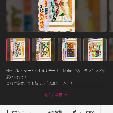
他のプレイヤーとバトルやデート、結婚ができ、ランキングを
競い合おう！

これぞ定番、でも新しい「人生ゲーム」！
+++++++++++++++++++++++

さらに表示
ルーレット回数は最大10回となり、0になるとルーレットが回
せなくなりますが、時間によって回復します。（6分毎に1回
復）

ダウンロード
基本情報
シェアする