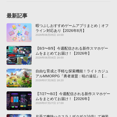
最新記事
暇つぶしおすすめゲームアプリまとめ｜オフ
ライン対応あり【2026年8月】
2026年08月05日 10:00
【8/3〜8/9】今週配信される新作スマホゲー
ムをまとめてお届け！【2026年】
2026年08月04日 16:00
自由な育成と手軽な探索機能！ライトカジュ
アルMMORPG『勇者連盟：暁の遠征』【最
新作PICKUP】
2026年07月28日 18:20
【7/27〜8/2】今週配信される新作スマホゲー
ムをまとめてお届け！【2026年】
2026年07月27日 17:00
片手で爽快ハクスラ！ザクザク討伐して神装