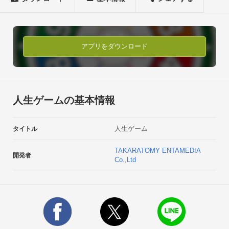
『人生ゲーム完全版』を購入することで、ルーレットが回し放
題になり、ステータス（能力値）を一部引き継ぐことができま
す。

+++++++++++++++++++++++【「人生ゲーム」の特長】

アプリをダウンロード
◇プレイ中にアバターGET！好きな服へお着がえできるよ！

◇日本全国にいる他のプレイヤーとフレンドになることがで
き、協力プレイやバトルが楽しめる！

◇他のプレイヤーとデートや結婚ができ、二人の間には子供も
人生ゲームの基本情報
産まれるかもしれない！？■アバターを自分好みに着せ替え可
能！

人生ゲーム
タイトル
職業服は、イベントマスや職業MAPで手に入れることができ
て、GETした服は着せ替え可能！

TAKARATOMY ENTAMEDIA
開発者
お医者さん、アイドル、サラリーマンなどの定番の職業服をは
Co.,Ltd
じめ、みんなの憧れの職業服や、注目度抜群のカワイイ服ま
で、どんどん増えていくアバターアイテム。

毎月職業は増えていくので、コンプリート目指してコレクショ
ンしてね！■フレンド機能で協力やバトルが楽しめる！

「人生ゲーム」をプレイしている、全国のプレイヤーとゲーム