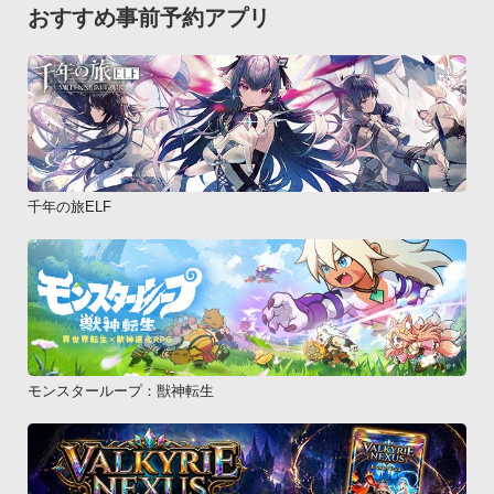
もっている職業服を、ルーレットの目に設定。

おすすめ事前予約アプリ
設定した目にルーレットが止まると、その職業になれるよ。

各職業に就職するには、それぞれ能力値が必要なので、能力ア
ップも怠らずに！○職業服

職業服はイベント、ショップ、職業訓練MAPで手に入れること
が出来るよ。

また、アイテムメニューから「合成（JET）」を行うことでラ
ンクアップもできちゃう！

千年の旅ELF
職業MAPは随時追加されますのでお楽しみに！！○コイン

ゴールをすると、その成績に応じて「コイン」が貰えるよ。

コインはショップで職業服やその他アイテムを購入するのに使
用できるよ。○結婚

魅力が一定以上ある状態でラブマスに止まると、ラブイベント
発生！

モンスターループ：獣神転生
異性のプレーヤーにデートを申し込むことが出来るよ。

一緒にデートMAPをクリアするとプロポーズするこができて、
更に成功すると、結婚できるよ！！○バトル

フレンドが止まっているマスに止まるとバトルが発生！
