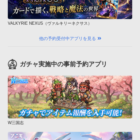
ルーレット勝負に勝利すると相手の資産をGET出来るよ。○ゴ
ール（決算）

ゴールをすると決算となり、持っている資産が換金され、ラン
VALKYRIE NEXUS（ヴァルキリーネクサス）
キングが決定。

完全版でプレイしているユーザーはパラメーター（能力値）が
他の予約受付中アプリを見る
次のゲームに一部反映されます。-------------------------------------
-

© 1968,2013 Hasbro.All rights reserved.

ガチャ実施中の事前予約アプリ
© TOMY
W三国志