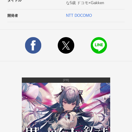
タイトル
な5歳 ドコモ×Gakken
【こんな方におすすめ】

 5歳のお子様だけでなく、迷路やパズルに興味のあるお子様の
NTT DOCOMO
開発者
知育向けにも最適です。子供と一緒に、親子で会話しながら知
育したい親御さんにオススメします。【アプリの特長】

Point1　直感的な操作でおけいこが楽しく進む！わかる！タブ
レット端末にも最適！

○めいろ：鉛筆マークを指で操作し、問題を解いてゴール！

○ひとふでがき：一筆書きにチャレンジ！ゲーム感覚で勉強！
Point2　バラエティに富んだ62問の問題で、弁別力、推理力、
創造力、理解力 など幅広い力を養います。

○弁別力：同じものを選んだり、間違い探ししたり！

[PR]
○言葉：指でなぞって文字の練習！Point3　問題がとけたら、大
きなまるや、「がんばりシール」がもらえるなど、子供たちの
勉強へのやる気を引き出すしかけがたくさん。

○まるつけ：正解すると大きなまるとファンファーレ！

○がんばりシール：正解してがんばりシールをゲット！【アプ
リの内容】

＜おけいこ＞
