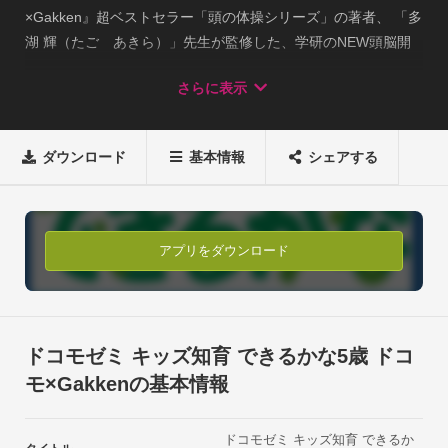
×Gakken』超ベストセラー「頭の体操シリーズ」の著者、 「多
湖 輝（たご　あきら）」先生が監修した、学研のNEW頭脳開
発シリーズの中からアプリ化！

さらに表示
なぞり、迷路、仲間さがしなど、子供たちが大好きないろいろ
な手法をつかって、楽しく、文字・数、言葉、生活習慣、知恵
を勉強できます。

ダウンロード
基本情報
シェアする
「ドコモゼミ キッズ知育 できるかな5歳 by ドコモ×Gakken」
では、がんばりシールが貼れるなど、「頭脳開発シリーズ」の
持つ楽しさをいかしながら、自動で○×をつけたり、繰り返し何
度もお絵かきできたりと、紙のワークにはない新たな楽しみを
アプリをダウンロード
付け加えています。 5歳児は、思考力、判断力、推理力、記憶
力などの力がしっかりしてきます。このアプリでは、シール貼
りや線つなぎなど、画面をさわって楽しみながら、同じもの・
違うものを探す弁別力、数を比較したり足したりする力、虫、
ドコモゼミ キッズ知育 できるかな5歳 ドコ
植物、動物の成長や特徴を把握する理解力、絵を描いたり文字
モ×Gakkenの基本情報
を書いたりする創造力など様々な力が養えます。※学研の「頭
脳開発シリーズ」は、2012年に創刊30周年を迎え、シリーズ累
ドコモゼミ キッズ知育 できるか
計3500万部を超える幼児向け知育ワークのロングセラーです。