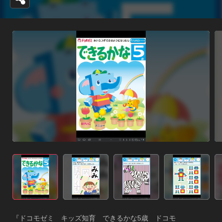
『ドコモゼミ　キッズ知育　できるかな5歳　ドコモ