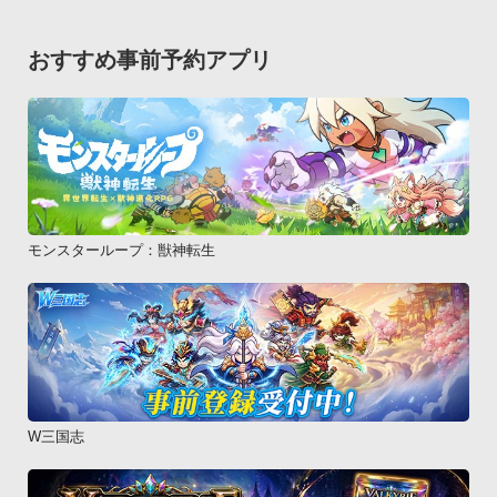
サービスへのご加入を強くお勧めいたします。

・海外でご利用になる場合、パケット通信料が高額になる場合
おすすめ事前予約アプリ
がありますのでご注意ください。

・本アプリダウンロード後のキャンセルについては、本アプリ
提供サイトの取り決めに従うこととします。

・お客様が未成年の場合は、事前に親権者等の法定代理人の同
意を得た上でご利用ください。【重要事項】

本サービスはドコモゼミサービス利用規約に基づき提供されま
す。事前に利用規約の内容を確認のうえ、ご利用ください。

モンスターループ：獣神転生
利用規約は以下のページから確認できます。

http://docomo-zemi.com/kiyaku/
W三国志