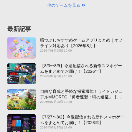
他のゲームを見る
最新記事
暇つぶしおすすめゲームアプリまとめ｜オフ
ライン対応あり【2026年8月】
2026年08月05日 10:00
【8/3〜8/9】今週配信される新作スマホゲー
ムをまとめてお届け！【2026年】
2026年08月04日 16:00
自由な育成と手軽な探索機能！ライトカジュ
アルMMORPG『勇者連盟：暁の遠征』【最
新作PICKUP】
2026年07月28日 18:20
【7/27〜8/2】今週配信される新作スマホゲー
ムをまとめてお届け！【2026年】
2026年07月27日 17:00