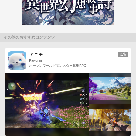
なぞり、迷路、仲間さがしなど、子供たちが大好きなバラエテ
ィに富んだ62問の問題を出題。画面をさわって楽しみながら、
同じものを探す弁別力・推理力、数を数える力、虫や動物の成
長を把握する理解力、絵を描いたり文字を書いたりする創造力
など様々な思考力が養えます。

その他のおすすめコンテンツ
問題への解答方法は、直感的な操作で楽しい！＜がんばりシー
ルちょう＞

アニモ
広告
勉強をがんばれば、子供が大好きなシールがたまる。シールち
Pawprint
オープンワールドモンスター収集RPG
ょうでもらったシールを確認できる、もっと欲しくなるから、
英語の勉強を最後までがんばれる！【商品情報】

○対象レベル：5歳～6歳

○サイズ：約23MB

○対応OS/動作確認機種　はこちらからご確認下さい。

http://docomo-
zemi.com/s/application/supportlist/index.html【ご注意事項】

・アプリのダウンロード、スコアの送信などには、別途パケッ
ト通信料がかかります。パケット通信料が高額になる可能性が
ありますので、安心してご利用いただくために、パケット定額