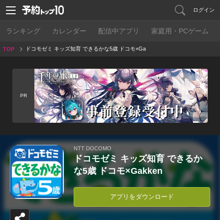
ログイン
ランキング
カレンダー
配信中アプリ
家庭用・PCゲーム
ドコモゼミ キッズ知育 できるかな5歳 ドコモ×Ga
TOP
kken
PR
NTT DOCOMO
ドコモゼミ キッズ知育 できるか
な5歳 ドコモ×Gakken
アプリをダウンロード