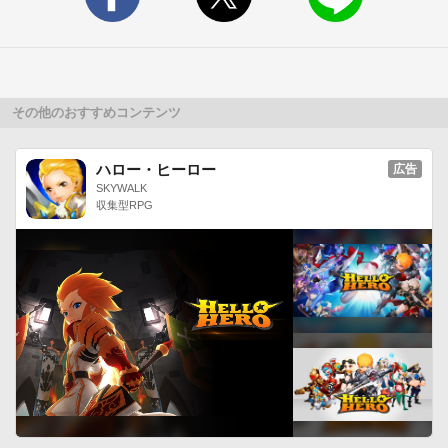
設定ができます！パターン2

1）ホーム画面を表示し、「アプリ」アイコンをタップします

2）画面上部の「ウィジェット」をタプし、ウィジェット一覧
からDLしたものを選択して長押しします

3）ホーム画面が表示されますので、ウィジェットを表示した
その他のおすすめコンテンツ
い位置まで引っ張り指を話します

4）きせかえ選択画面に移るので、ウィジェットを選びOKをタ
ハロー・ヒーロー
広告
ップします

SKYWALK
収集型RPG
5）設置した検索ウィジェットの左側をタップするときせかえ
設定ができます！※ホーム画面にウィジェットを置くスペース
が無い場合は設置できません。

◆きせかえ方法

検索ウィジェットはデザインを着せ替える事ができます

1）ホーム画面に設置した検索ウィジェットの左端のキャラク
ターやデザインをタップすると「設定画面」が開きます。

2）「Add Design」から、お好みのデザインを選んでタップし
てください。◆対応機種★

Android OS 2.3.3以降機種◆お問い合わせ、ご要望、不具合な