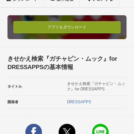
とっても便利なウィジェットアプリです！◆おすすめポイント

・ホーム画面からサクサク簡単にインターネット検索！（キー
ワード検索）

・検索キーワードの履歴を簡単に削除、管理する事が出来ま
アプリをダウンロード
す。

・音声入力にも対応しているのでスムーズにネット検索できま
す。◆使い方

このアプリはホーム画面に設置して使う検索窓のウィジェット
きせかえ検索『ガチャピン・ムック』for
アプリです。

DRESSAPPSの基本情報
ご利用には、別途基本アプリ「DRESSAPPS」をダウンロード
する必要があります。◆ホーム画面設置方法設置パターンは2
きせかえ検索『ガチャピン・ムッ
種類ありますパターン1

タイトル
ク』for DRESSAPPS
1）ホーム画面の空スペースを長押します

2）メニュー表示「ウィジェット」を選択します

DRESSAPPS
開発者
3）設置したい検索ウィジェットを選択します

4）きせかえ選択画面に移るので、ウィジェットを選びOKをタ
ップします

5）設置した検索ウィジェットの左側をタップするときせかえ