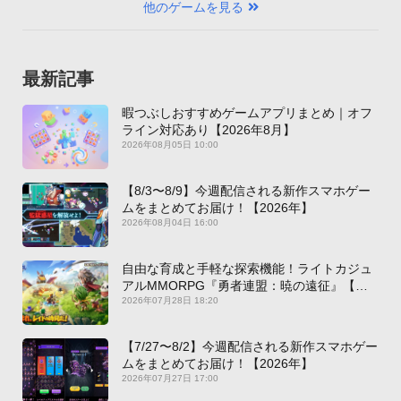
他のゲームを見る
最新記事
暇つぶしおすすめゲームアプリまとめ｜オフ
ライン対応あり【2026年8月】
2026年08月05日 10:00
【8/3〜8/9】今週配信される新作スマホゲー
ムをまとめてお届け！【2026年】
2026年08月04日 16:00
自由な育成と手軽な探索機能！ライトカジュ
アルMMORPG『勇者連盟：暁の遠征』【最
新作PICKUP】
2026年07月28日 18:20
【7/27〜8/2】今週配信される新作スマホゲー
ムをまとめてお届け！【2026年】
2026年07月27日 17:00