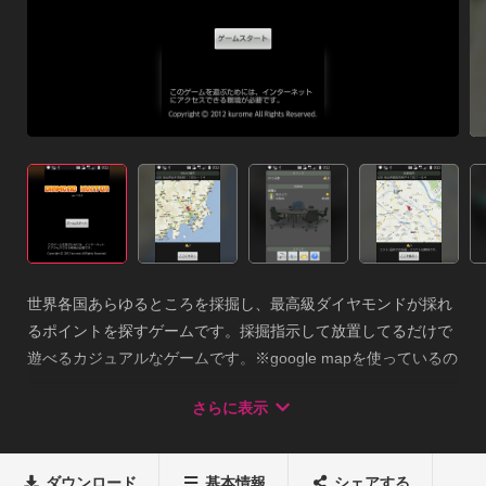
世界各国あらゆるところを採掘し、最高級ダイヤモンドが採れ
るポイントを探すゲームです。採掘指示して放置してるだけで
遊べるカジュアルなゲームです。※google mapを使っているの
で、インターネットアクセス必須です。

さらに表示
※動作確認はis03でのみ行なっております。
ダウンロード
基本情報
シェアする