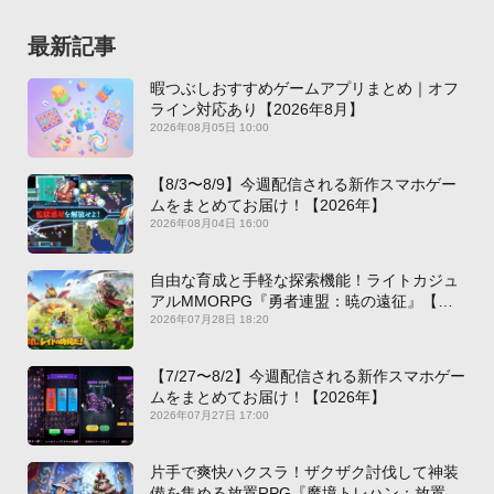
最新記事
暇つぶしおすすめゲームアプリまとめ｜オフ
ライン対応あり【2026年8月】
2026年08月05日 10:00
【8/3〜8/9】今週配信される新作スマホゲー
ムをまとめてお届け！【2026年】
2026年08月04日 16:00
自由な育成と手軽な探索機能！ライトカジュ
アルMMORPG『勇者連盟：暁の遠征』【最
新作PICKUP】
2026年07月28日 18:20
【7/27〜8/2】今週配信される新作スマホゲー
ムをまとめてお届け！【2026年】
2026年07月27日 17:00
片手で爽快ハクスラ！ザクザク討伐して神装
備を集める放置RPG『魔境トレハン：放置で