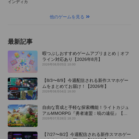
インディカ
他のゲームを見る
最新記事
暇つぶしおすすめゲームアプリまとめ｜オフ
ライン対応あり【2026年8月】
2026年08月05日 10:00
【8/3〜8/9】今週配信される新作スマホゲー
ムをまとめてお届け！【2026年】
2026年08月04日 16:00
自由な育成と手軽な探索機能！ライトカジュ
アルMMORPG『勇者連盟：暁の遠征』【最
新作PICKUP】
2026年07月28日 18:20
【7/27〜8/2】今週配信される新作スマホゲー