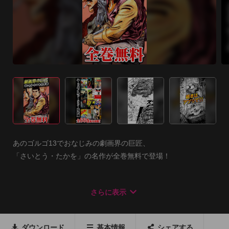
あのゴルゴ13でおなじみの劇画界の巨匠、

「さいとう・たかを」の名作が全巻無料で登場！

“ハードボイルド”“SF”“時代劇”、バラエティ豊かな全12作品66
さらに表示
巻が、無料で読めるマンガアプリです！

ダウンロード
基本情報
シェアする