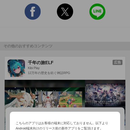
『無用ノ介』(全8巻)

用なし犬と呼ばれる賞金稼ぎの＜無用ﾉ介＞｡賞金首･押崎三兄
弟を追って彼らが住む荒れ寺に乗り込んだのだが･･･

『雲盗り暫平』(全6巻)

空の雲さえ盗む､忍びあがりの大泥棒･暫平｡依頼を受けて超難
その他のおすすめコンテンツ
題に挑戦｡さて､剣の達人が持つ刀を･･･

『影狩り』(全10巻)

千年の旅ELF
広告
徳川幕藩体制も綻びを見せ出した頃､幕府は財政再建のため大
Kibi Play
12万年の歴史を紡ぐ神話RPG
名の取り潰しを謀り全国にお庭番を放った｡対する諸藩は･･･

『オペレーションG.G』(全5巻)

表向きはNGO(海外邦人危機管理研究所)の職員だが､裏では危
険をかえりみず邦人救出にあたる5名｡その任務は?

『怪盗シュガー』(全12巻)

こちらのアプリはお客様の端末に対応しておりません。以下より
狙ったものは“美女から水爆まで”必ず手に入れると恐れられて
Android端末向けのリリース前の新作アプリをご覧頂けます。