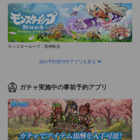
ﾌｨﾘﾋﾟﾝ･ﾏﾆﾗ市で､ﾆﾄﾛを使って金庫破りを計った2人が逮捕され
た｡近海の無人島にﾚｼﾞｬｰﾗﾝﾄﾞ建設を企てる銀行の頭取は2人を
雇う｡爆薬の知識のある彼らに､戦時中の不発弾の処理をさせる
ためだったが､それは表向きで､真の目的は埋蔵金の発掘であっ
た｡

モンスターループ：獣神転生
他の予約受付中アプリを見る
【特徴】

---------------------------------------------

■人気漫画を全巻無料で読み放題！

ガチャ実施中の事前予約アプリ
---------------------------------------------

本アプリは毎日30分間、完全無料で全作品を読むことが出来ま
す！

時間はマンガを読んでいる時にだけ消費されますが、毎日21：
00に回復します。

会員登録などの面倒な手間もありませんので、いつでもどこで