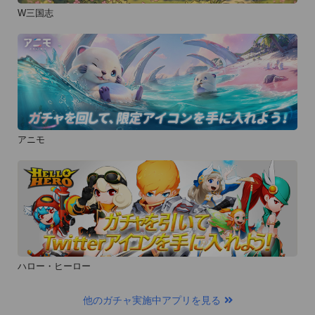
も、お気軽にお楽しみください！

W三国志
※一部、有料のサービスもございます。

※データ削除について

ダウンロードしたマンガのデータを削除したい場合には、対象
のマンガのページを開き、画面右上にあるゴミ箱ボタンから作
品データの削除が出来ます。

アニモ
---------------------------------------------

■著作権について

---------------------------------------------

本アプリは、著作権者様の正式な許諾を受け配信しておりま
す。

どうぞ、ご安心してお楽しみください。

ハロー・ヒーロー
他のガチャ実施中アプリを見る