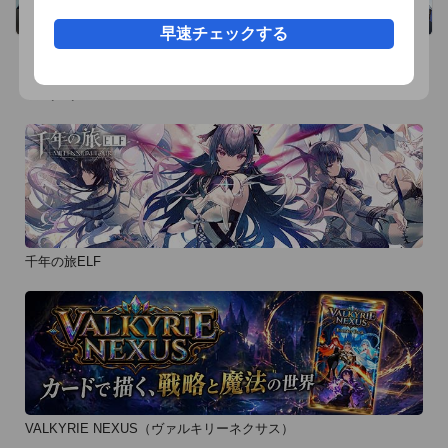
いる泥棒のプロフェッショナル・シュガー。世界を股に変幻自
早速チェックする
在、霧のように現われ、煙のように消える男!!　モナコ・グラ
ンプリをかっさらうための幻のクルマ・物件“М”を盗む依頼を
受けたが…!?　「女と車は闇夜に盗め!!」他２編収録。

おすすめ事前予約アプリ
『ホーキング』(全3巻)

21人もの人間を殺害した死刑囚･ﾀｶｼﾅ ﾘｮｳ｡ある組織の手により
死刑を免れたﾘｮｳに､組織による試練が次々と襲い掛かる･･･!

『ファング・J』(全4巻)

芸能マフィアとも呼ばれる“アップル・ソサェティ”のパーティ
千年の旅ELF
ーで、たった一人の人間にメンバー全員が殺された!!　並の素
人集団とは思えぬその犯行で、捜査線上にあがったのは“ファン
グ・Ｊ”と呼ばれる日本人の男！　依頼を請ければ何でもやって
のけると言われるその男の正体は…「日本の深い夜の中」他２
篇収録。

VALKYRIE NEXUS（ヴァルキリーネクサス）
『殺人遊戯の島』(全1巻)
