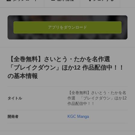
■【全巻無料】さいとう・たかを名作選の作品紹介

『ブレイクダウン』(全5巻)

新聞記者の大友は特ﾀﾞﾈの取れない落ちこぼれ記者だが友人か
ら小惑星ｳｨﾙﾋﾞｰの変な動きの情報を得る｡

アプリをダウンロード
『漂流』(全4巻)

西暦2050年､物資と貨物を運ぶ宇宙貨物船は進路を誤り超新星
に遭遇｡さらに宇宙のひずみに落ち銀河系の外に･･･

【全巻無料】さいとう・たかを名作選
「ブレイクダウン」ほか12 作品配信中！！
『バロム・１』(全3巻)

の基本情報
秀才で優等生の健太郎とｶﾞｷ大将の猛｡二人は超能力を与えら
れ､合体することにより超人に変身し､悪と戦う｡

【全巻無料】さいとう・たかを名
作選 「ブレイクダウン」ほか12
タイトル
『大江戸探索屋 ガイ』(全5巻)

作品配信中！！
覆面の侍二人組による辻斬りが発生していた｡仲間を斬り殺さ
れた青年･ｶﾞｲは犯人探しにかけ回り､ついにその侍と対峙する
KGC Manga
開発者
ことに!その戦いを見つめる男女三人が…
