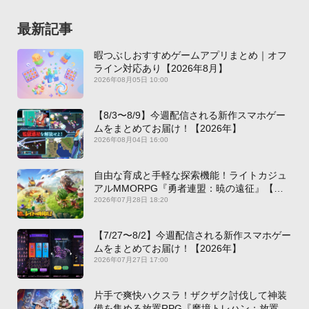
最新記事
暇つぶしおすすめゲームアプリまとめ｜オフ
ライン対応あり【2026年8月】
2026年08月05日 10:00
【8/3〜8/9】今週配信される新作スマホゲー
ムをまとめてお届け！【2026年】
2026年08月04日 16:00
自由な育成と手軽な探索機能！ライトカジュ
アルMMORPG『勇者連盟：暁の遠征』【最
新作PICKUP】
2026年07月28日 18:20
【7/27〜8/2】今週配信される新作スマホゲー
ムをまとめてお届け！【2026年】
2026年07月27日 17:00
片手で爽快ハクスラ！ザクザク討伐して神装
備を集める放置RPG『魔境トレハン：放置で