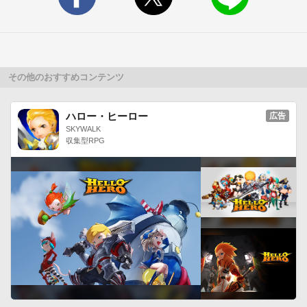
※音楽：魔王魂 様

※メッセージボックス素材：ぴたちー素材館様
その他のおすすめコンテンツ
ハロー・ヒーロー
広告
SKYWALK
収集型RPG