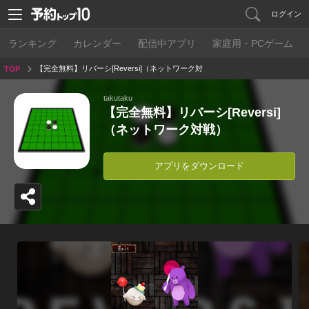
ログイン
ランキング
カレンダー
配信中アプリ
家庭用・PCゲーム
【完全無料】リバーシ[Reversi]（ネットワーク対
TOP
戦）
takutaku
【完全無料】リバーシ[Reversi]
（ネットワーク対戦）
アプリをダウンロード