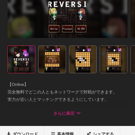
【Online】

完全無料でどこの人ともネットワークで対戦ができます。

実力が近い人とマッチングできるようにしています。

負ければ、コマが炎にかわって攻撃されちゃいますので、頑張
さらに表示
ってください☆・ステージ選択

　4*4マス, 6*6マス, 8*8マスの対戦を選択できます☆

・新キャラ使用権獲得

ダウンロード
基本情報
シェアする