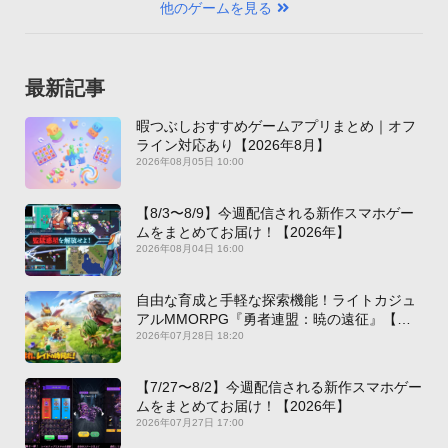
他のゲームを見る
最新記事
暇つぶしおすすめゲームアプリまとめ｜オフ
ライン対応あり【2026年8月】
2026年08月05日 10:00
【8/3〜8/9】今週配信される新作スマホゲー
ムをまとめてお届け！【2026年】
2026年08月04日 16:00
自由な育成と手軽な探索機能！ライトカジュ
アルMMORPG『勇者連盟：暁の遠征』【最
新作PICKUP】
2026年07月28日 18:20
【7/27〜8/2】今週配信される新作スマホゲー
ムをまとめてお届け！【2026年】
2026年07月27日 17:00