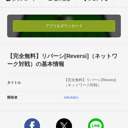
　勝ち数を積み重ねれば、新キャラが使用できるようになりま
す☆

・画像送信付チャット機能

　オンライン対戦中チャットができます。なんと画像送信もで
アプリをダウンロード
きます☆メッセージ送受信時は、試合の進行を一時中断します
ので、気軽にコミュニケーションできますよ☆

・SNS投稿機能

　拡散してくれるとありがたいです☆

【完全無料】リバーシ[Reversi]（ネットワ
【Playback】

ーク対戦）の基本情報
ネットワーク対戦した結果のプレイバックが過去5試合分参照
できます。

【完全無料】リバーシ[Reversi]
ゲームの実力アップに活用しよう☆【VSCPU】

タイトル
（ネットワーク対戦）
CPUとの対戦モードです。現状、CPUは、あまり強くないで
す。強いAIを現在作成中です。※キャラクタデータについて、
takutaku
開発者
「オンラインゲームのしくみ」(藤野清香, 大豆生田さとみ, 
Looknob) 様のデータを使用しています。

※声素材について下記を使用させていただいております。

http://www14.big.or.jp/~amiami/happy/
