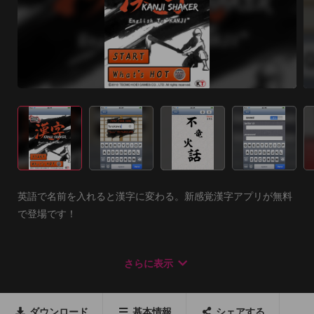
英語で名前を入れると漢字に変わる。新感覚漢字アプリが無料
で登場です！

【遊び方】

さらに表示
◆１.Input!

まずは名前を入力！

あなたのかっこいい名前を入力してください。

ダウンロード
基本情報
シェアする