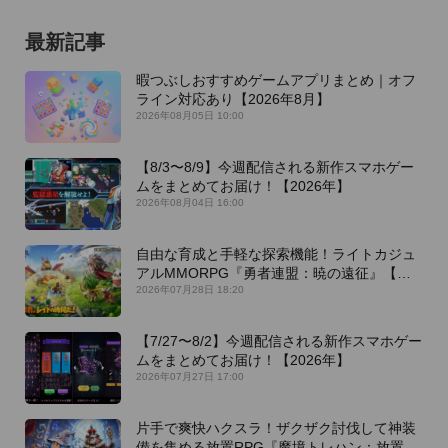
最新記事
暇つぶしおすすめゲームアプリまとめ｜オフ
ライン対応あり【2026年8月】
2026年08月05日 10:00
【8/3〜8/9】今週配信される新作スマホゲー
ムをまとめてお届け！【2026年】
2026年08月04日 16:00
自由な育成と手軽な探索機能！ライトカジュ
アルMMORPG『勇者連盟：暁の遠征』【最
新作PICKUP】
2026年07月28日 18:20
【7/27〜8/2】今週配信される新作スマホゲー
ムをまとめてお届け！【2026年】
2026年07月27日 17:00
片手で爽快ハクスラ！ザクザク討伐して神装
備を集める放置RPG『魔境トレハン：放置で