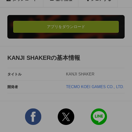
◆２.Convert!

名前を漢字に変換しよう！

入力された名前は読み方に応じてかっこいい漢字に変換されま
アプリをダウンロード
す。

◆３.Touch!

自分の意外な一面を知ろう！

KANJI SHAKERの基本情報
タッチするとかっこいい漢字の意味が表示されます。

あなたの名前に隠された意外なかっこいい一面を知ることにな
KANJI SHAKER
タイトル
るでしょう。

TECMO KOEI GAMES CO., LTD.
開発者
◆４.Shake!

シェイクして最高な組み合わせを探そう！

iPhone/iPadを振ることで、さらにかっこよく生まれ変わってゆ
く漢字たち。

最高にかっこいい漢字の組み合わせを見つけたら、Twitterでつ
ぶやいて友達に自慢しよう。
