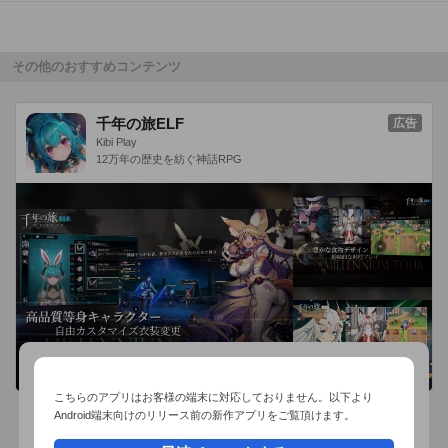
※iOS7以上には対応しておりません。

※漢字の意味表示、点数はあくまでジョークとしてお楽しみく
その他のおすすめコンテンツ
ださい。

※日本語版『KANJI SHAKER』は日本語圏を対象としておりま
千年の旅ELF
広告
す。

Kibi Play
※英語版『KANJI SHAKER』は英語圏を対象としております。
12万年の歴史を紡ぐ神話RPG
こちらのアプリはお客様の端末に対応しておりません。以下より
Android端末向けのリリース前の新作アプリをご覧頂けます。
おすすめ事前予約アプリ