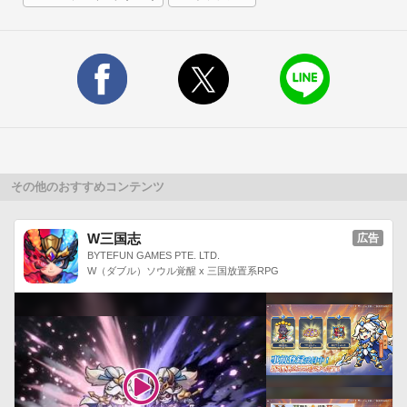
その他のおすすめコンテンツ
W三国志
広告
BYTEFUN GAMES PTE. LTD.
W（ダブル）ソウル覚醒 x 三国放置系RPG