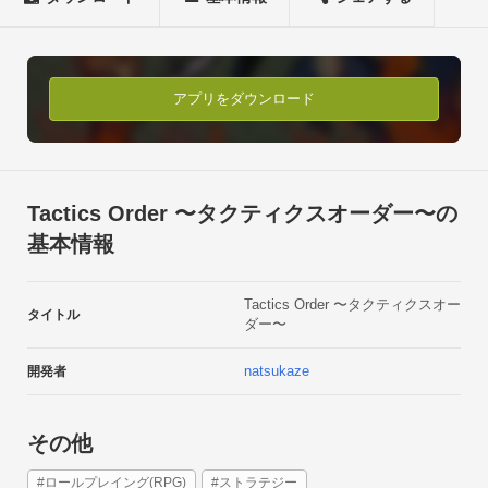
探索で見つけた秘宝やスキルを身につけて、ダンジョン最深部
を目指しましょう。

各ステージに登場するボスを倒せば、秘宝やスキルを入手！

アプリをダウンロード
コンプリートを目指して、より深い階層を目指しましょう。

キャラの育成要素も豊富。

お金を集めて武器や防具を強化すれば、より強力な敵も倒せる
Tactics Order 〜タクティクスオーダー〜の
はず。

基本情報
転生を繰り返してクラスアップに挑戦。

Tactics Order 〜タクティクスオー
敵が強いと感じたら転生して、ダンジョン探索に乗り出しまし
タイトル
ダー〜
ょう。

natsukaze
開発者
時間が空いた時は、訓練や遠征のシステムを有効活用。

ゲームを離れている時間もあなたのキャラは強くなります。
その他
#ロールプレイング(RPG)
#ストラテジー