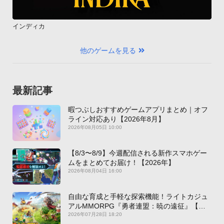
インディカ
他のゲームを見る
最新記事
暇つぶしおすすめゲームアプリまとめ｜オフ
ライン対応あり【2026年8月】
2026年08月05日 10:00
【8/3〜8/9】今週配信される新作スマホゲー
ムをまとめてお届け！【2026年】
2026年08月04日 16:00
自由な育成と手軽な探索機能！ライトカジュ
アルMMORPG『勇者連盟：暁の遠征』【最
新作PICKUP】
2026年07月28日 18:20