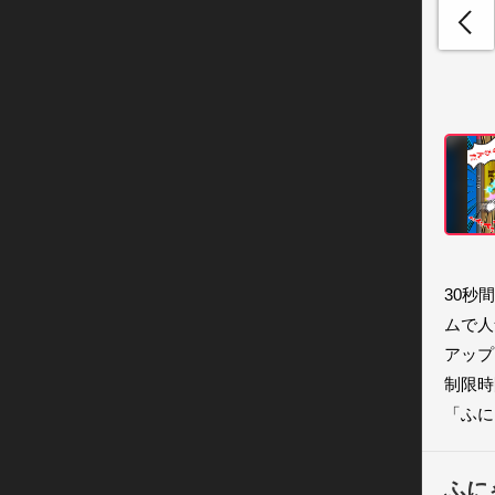
30秒
ムで人
アップ
制限時
「ふに
ふに