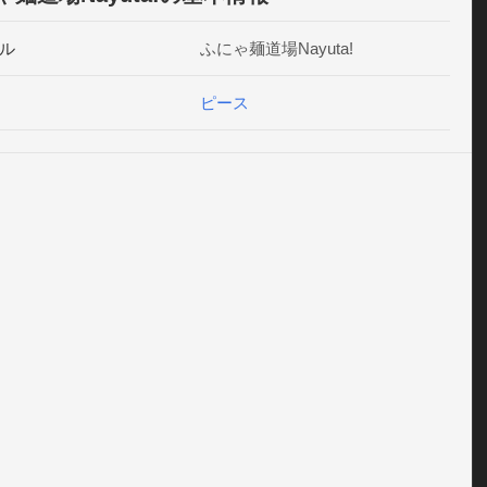
ル
ふにゃ麺道場Nayuta!
ピース