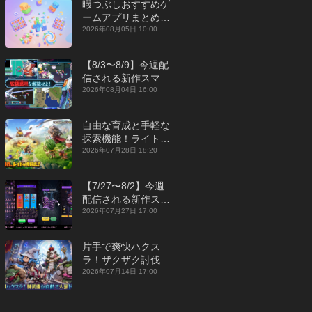
暇つぶしおすすめゲ
ームアプリまとめ｜
オフライン対応あり
2026年08月05日 10:00
【2026年8月】
【8/3〜8/9】今週配
信される新作スマホ
ゲームをまとめてお
2026年08月04日 16:00
届け！【2026年】
自由な育成と手軽な
探索機能！ライトカ
ジュアルMMORPG
2026年07月28日 18:20
『勇者連盟：暁の遠
征』【最新作PICKU
【7/27〜8/2】今週
P】
配信される新作スマ
ホゲームをまとめて
2026年07月27日 17:00
お届け！【2026
年】
片手で爽快ハクス
ラ！ザクザク討伐し
て神装備を集める放
2026年07月14日 17:00
置RPG『魔境トレハ
ン：放置で神装備』