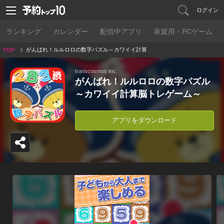
ログイン
ランキング
カレンダー
配信中アプリ
家庭用・PCゲーム
がんばれ！ルルロロの数字パズル～カワイイ計算
TOP
脳トレゲーム～
transcosmos inc.
がんばれ！ルルロロの数字パズル
～カワイイ計算脳トレゲーム～
アプリをダウンロード