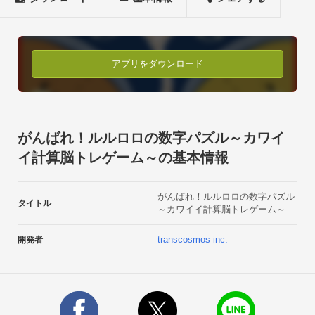
頭の中でよーく計算して、どんどん数字パネルをタッチして消
していこう！数字パネルを全部消すことができたらゲームクリ
アだよ！ルルロロたちが教えてくれるお題の数字になるように
瞬時に暗算！

アプリをダウンロード
おとなたちには脳トレゲームとして、

キッズたちには楽しく足し算を覚えられる計算ドリルゲームと
して

たくさん遊んでくれるとうれしいな(●´艸｀)難易度はかんた
がんばれ！ルルロロの数字パズル～カワイ
ん、ふつう、むずかしいの3タイプ。

イ計算脳トレゲーム～の基本情報
脳トレ数字タッチゲームにチャレンジして、脳内を活性化！

キミは何秒で全てのパネルを消しきれるかな？！

がんばれ！ルルロロの数字パズル
最短記録を目指して頑張ってね！！＊＊＊＊＊ルルロロ！数字
タイトル
～カワイイ計算脳トレゲーム～
パズルのあそびかた＊＊＊＊＊

①プレイボタンをタップ

transcosmos inc.
開発者
②かんたん・ふつう・むずかしいの３段階からレベルを選択。

③数字パズルスタート

④お題の数を確認して、足し算して指定の数になるように

　数字を選択してタッチ
