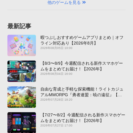
他のゲームを見る
最新記事
暇つぶしおすすめゲームアプリまとめ｜オフ
ライン対応あり【2026年8月】
2026年08月05日 10:00
【8/3〜8/9】今週配信される新作スマホゲー
ムをまとめてお届け！【2026年】
2026年08月04日 16:00
自由な育成と手軽な探索機能！ライトカジュ
アルMMORPG『勇者連盟：暁の遠征』【最
新作PICKUP】
2026年07月28日 18:20
【7/27〜8/2】今週配信される新作スマホゲー
ムをまとめてお届け！【2026年】
2026年07月27日 17:00