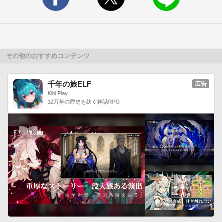
⑤制限時間内にすべての数字を消そう！-----------------------------
------------

■がんばれ！ルルロロとは？■

大人気絵本シリーズ「くまのがっこう」の第7作目

2007年に発売された『ジャッキーのいもうと』で登場する双子
その他のおすすめコンテンツ
のおんなのこです。

-----------------------------------------

千年の旅ELF
広告
■渋三あっぷす■

Kibi Play
12万年の歴史を紡ぐ神話RPG
渋三あっぷすはトランスコスモス株式会社が

提供するアプリサービスです

今後も沢山のアプリをお届けする予定です

------------------------------------------