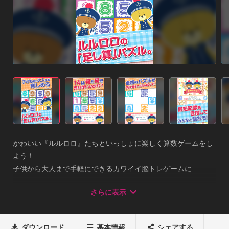
かわいい『ルルロロ』たちといっしょに楽しく算数ゲームをし
よう！

子供から大人まで手軽にできるカワイイ脳トレゲームに

キミもはまっちゃおうヾ(´∀`o)画面いっぱいに並んでいる数字
さらに表示
パネルをよく見てね！

かわいいルルロロたちがお題の数字を教えてくれるから

どのパネルの数字を足し合わせたらお題の数字になるのか

ダウンロード
基本情報
シェアする