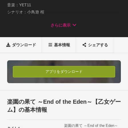
音楽：YET11

シナリオ：小鳥遊 桜

ジャンル：乙女ゲーム

さらに表示
詳細：平凡な日常を過ごしている主人公の日常が、少しずつ狂
っていく。

　　　　立て続けに起きる危機。

ダウンロード
基本情報
シェアする
　　　　非日常的な存在の留学生。

　　　　突然消えた神父と、新たな神父。

　　　　優しい兄と親友達と過ごす日々が変わっていく。

　　　　疑惑と混乱の中、誰を信じればよいのか分からなくな
アプリをダウンロード
っていく主人公。

　　　　目の前に差し出された手を取るべきか否かを悩み、真
実を探していく。

イラストレーターささきむつみの美麗キャラやイラストが織り
楽園の果て ～End of the Eden～【乙女ゲー
なす、オカルトサスペンス。一日に一話を読み進めることが出
ム】の基本情報
来ます。

選択肢は、毎日付与されるポイントを貯めて選択することが出
楽園の果て ～End of the Eden～
来ます。
