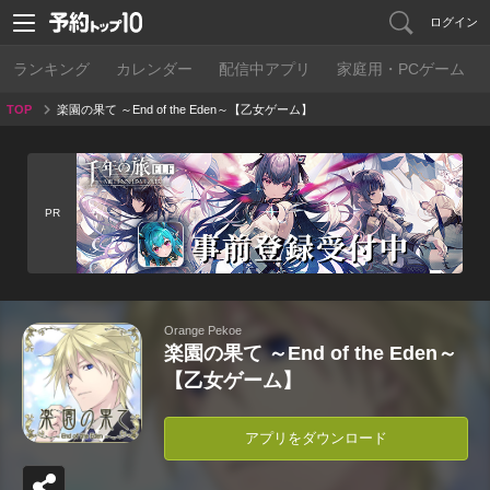
ログイン
ランキング
カレンダー
配信中アプリ
家庭用・PCゲーム
TOP
楽園の果て ～End of the Eden～【乙女ゲーム】
PR
Orange Pekoe
楽園の果て ～End of the Eden～
【乙女ゲーム】
アプリをダウンロード