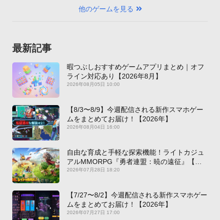
他のゲームを見る
最新記事
暇つぶしおすすめゲームアプリまとめ｜オフ
ライン対応あり【2026年8月】
2026年08月05日 10:00
【8/3〜8/9】今週配信される新作スマホゲー
ムをまとめてお届け！【2026年】
2026年08月04日 16:00
自由な育成と手軽な探索機能！ライトカジュ
アルMMORPG『勇者連盟：暁の遠征』【最
新作PICKUP】
2026年07月28日 18:20
【7/27〜8/2】今週配信される新作スマホゲー
ムをまとめてお届け！【2026年】
2026年07月27日 17:00