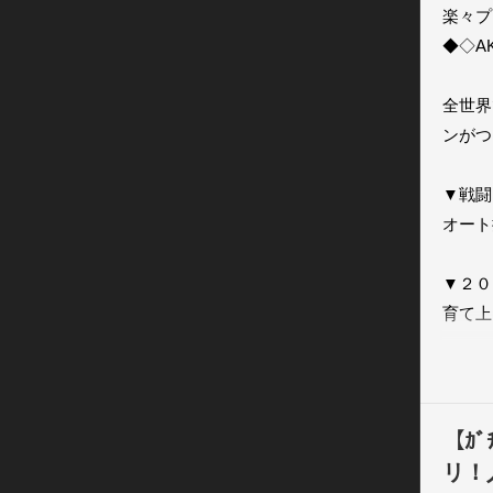
楽々プ
◆◇A
全世界
ンがつ
▼戦闘
オート
▼２０
育て上
ターも
▼ヒー
ここぞ
【ｶ
リ！
▼ゲー