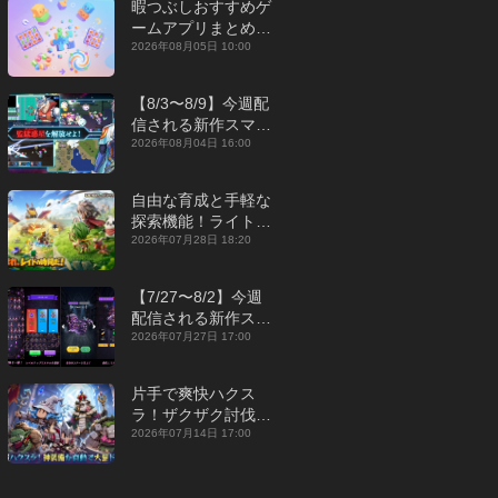
暇つぶしおすすめゲ
ームアプリまとめ｜
オフライン対応あり
2026年08月05日 10:00
【2026年8月】
【8/3〜8/9】今週配
信される新作スマホ
ゲームをまとめてお
2026年08月04日 16:00
届け！【2026年】
自由な育成と手軽な
探索機能！ライトカ
ジュアルMMORPG
2026年07月28日 18:20
『勇者連盟：暁の遠
征』【最新作PICKU
【7/27〜8/2】今週
P】
配信される新作スマ
ホゲームをまとめて
2026年07月27日 17:00
お届け！【2026
年】
片手で爽快ハクス
ラ！ザクザク討伐し
て神装備を集める放
2026年07月14日 17:00
置RPG『魔境トレハ
ン：放置で神装備』