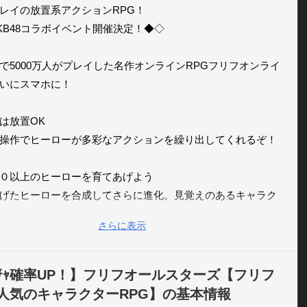
レイの放置系アクションRPG！

KB48コラボイベント開催決定！◆◇

で5000万人がプレイした名作オンラインRPGフリフオンライ
いにスマホに！

は放置OK

操作でヒーローが多彩なアクションを繰り出してくれるぞ！

０以上のヒーローを育てあげよう

げたヒーローを合成してさらに進化。見覚えのあるキャラク
参戦してるかも？

さらに表示
ローの固有スキルを使いこなそう

のタイミングで固有スキルを発動して戦局を打開しよう！

ﾞﾁｬ確率UP！】フリフオールスターズ【フリフ
人気のキャラクターRPG】の基本情報
ム内のフレンド同士からヒーローをレンタル！
