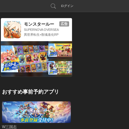
ログイン
モンスタールー
広告
プ：獣神転生
SUPERNOVA OVERSEA
S LIMITED
異世界転生×獣魂進化RP
G
おすすめ事前予約アプリ
W三国志