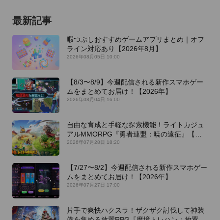
最新記事
暇つぶしおすすめゲームアプリまとめ｜オフ
ライン対応あり【2026年8月】
2026年08月05日 10:00
【8/3〜8/9】今週配信される新作スマホゲー
ムをまとめてお届け！【2026年】
2026年08月04日 16:00
自由な育成と手軽な探索機能！ライトカジュ
アルMMORPG『勇者連盟：暁の遠征』【最
新作PICKUP】
2026年07月28日 18:20
【7/27〜8/2】今週配信される新作スマホゲー
ムをまとめてお届け！【2026年】
2026年07月27日 17:00
片手で爽快ハクスラ！ザクザク討伐して神装
備を集める放置RPG『魔境トレハン：放置で