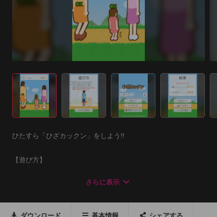
ひたすら「ひざカックン」をしよう!!

【遊び方】

あなたが駆け抜けていきます。

さらに表示
人が居たら「ひざ」を狙ってタップするだけ!

ひざカックン出来ずに通り過ぎたらゲームオーバー!

何人連続でカックン出来るかを競います!
ダウンロード
基本情報
シェアする