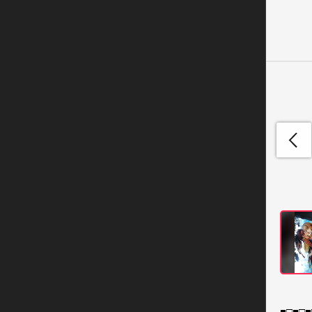
■□■□■