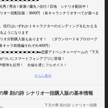
 光秀 / 秀吉 / 家康 / 蘭丸 / 信行 / 百地　シナリオ配信中！ 

リオ一括配信版：3600円 （各キャラシナリオすべてが遊べま
、信行はいずれか１キャラクターのエンディングをむかえる
るようになります 

リオ分割購入版もあります！　（ダウンロード＆プロローグ
/ 各キャラ前後編それぞれ400円）

■□■□■□■□■□■□■□■□■□■●恋愛アドベンチャーゲームの『下天
がついにスマートフォンアプリに登場！ 

声優陣を起用！　全編を通じフルボイス！ 

雅也、野島健児、森久保祥太郎、小野賢章、島﨑信長、岡本
さらに表示
檜山修之など、 

・実力ともに高い声優陣が、激動の戦乱の世をドラマチック
上げます。 

の華 刻の詩 シナリオ一括購入版の基本情報
人公のみボイスなし

録り下ろしボイス満載のアプリオリジナル機能『ボイスクロッ
下天の華 刻の詩 シナリオ一括購
ル