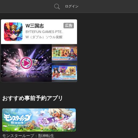
ログイン
W三国志
広告
BYTEFUN GAMES PTE.
LTD.
W（ダブル）ソウル覚醒
x 三国放置系RPG
おすすめ事前予約アプリ
モンスターループ：獣神転生