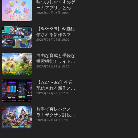
暇つぶしおすすめゲ
ームアプリまとめ｜
オフライン対応あり
2026年08月05日 10:00
【2026年8月】
【8/3〜8/9】今週配
信される新作スマホ
ゲームをまとめてお
2026年08月04日 16:00
届け！【2026年】
自由な育成と手軽な
探索機能！ライトカ
ジュアルMMORPG
2026年07月28日 18:20
『勇者連盟：暁の遠
征』【最新作PICKU
【7/27〜8/2】今週
P】
配信される新作スマ
ホゲームをまとめて
2026年07月27日 17:00
お届け！【2026
年】
片手で爽快ハクス
ラ！ザクザク討伐し
て神装備を集める放
2026年07月14日 17:00
置RPG『魔境トレハ
ン：放置で神装備』