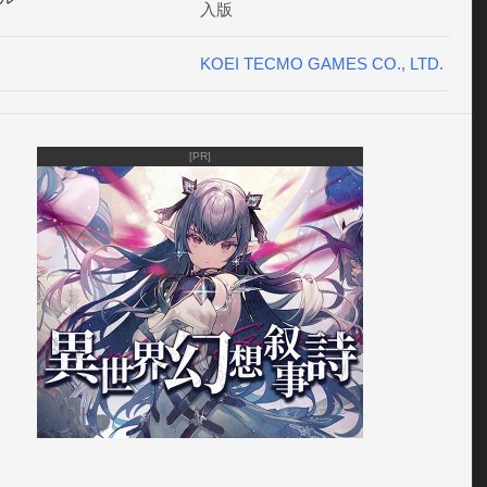
入版
追加！ 

----------------------------------------

KOEI TECMO GAMES CO., LTD.
ム紹介

惑わせ、乱世を翔る。 

かざるは、恋花か…◆概要

戦国時代。プレイヤーは「くのいち」となって織田軍の陣営
[PR]
し、与えられる密命を実行していくことに。 

一を目前とした才気溢れる魔王「織田信長」やミステリアス
な信長の家臣「明智光秀」を初めとする

なキャラクターたちとの交流の中で、互いに疑惑を抱きなが
第に深まっていく縁。密命を帯びた主人公と、動乱の時代を
武将達とのスリリングな恋のドラマが楽しめます。 ◆あらす
里に暮らすくのいちの主人公は、修行に励む日々を送ってい
ある日、主人公は里に届いた依頼を受け、安土城に向かう。 

長の居城、安土城で待っていたのは信長の腹心・明智光秀。 
