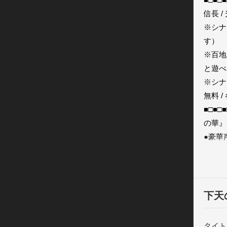
信長 /
※シナ
す） 

※百地
と遊べ
※シナ
無料 
■□■□
の華』
●豪華
　松風
寛志、
　人気
に盛り
下天
　※主
●新規
タイト