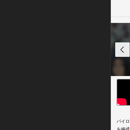
パイロ
を編成