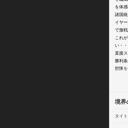
を体感
諸国統
イヤー
で激戦
これが
い・・
直接ス
勝利条
部隊を
極めて
トレイ
トレイ
ぞ！相
境界
ーのタ
近接、
タイト
れぞれ