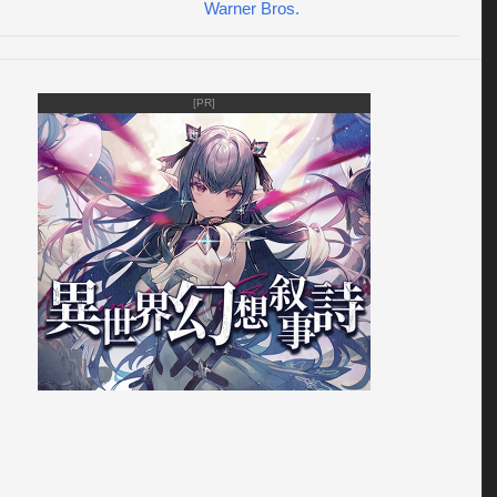
イルクリーガーで戦おう！

Warner Bros.
中で入手したパーツを使用して、トレイルクリーガーを改造
新しく開発しよう！■■■必須環境■■■Android 4.0以上
[PR]