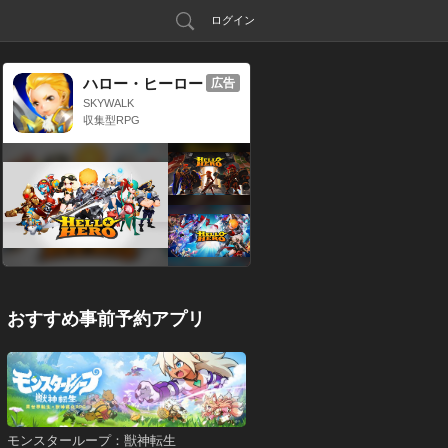
ログイン
ハロー・ヒーロー
広告
SKYWALK
収集型RPG
おすすめ事前予約アプリ
モンスターループ：獣神転生