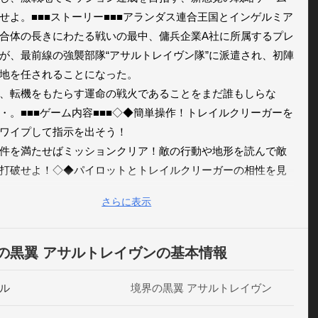
せよ。■■■ストーリー■■■アランダス連合王国とインゲルミア
合体の長きにわたる戦いの最中、傭兵企業A社に所属するプレ
が、最前線の強襲部隊“アサルトレイヴン隊”に派遣され、初陣
地を任されることになった。

、転機をもたらす運命の戦火であることをまだ誰もしらな
・。■■■ゲーム内容■■■◇◆簡単操作！トレイルクリーガーを
ワイプして指示を出そう！

件を満たせばミッションクリア！敵の行動や地形を読んで敵
打破せよ！◇◆パイロットとトレイルクリーガーの相性を見
最強部隊を編成せよ！

さらに表示
ルクリーガーはパイロットを乗り込ませると機能する兵器。
ルクリーガーとパイロットの相性が良いと能力がアップする
性を見極めて、強い部隊をつくろう！◇◆トレイクルリーガ
の黒翼 アサルトレイヴンの基本情報
イプを把握して有利に戦闘を進めろ！

銃撃、射砲、３タイプのトレイルクリーガーが存在する。そ
ル
境界の黒翼 アサルトレイヴン
の特徴を生かして戦局を有利に進めよう！◇◆自分で改造し