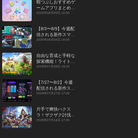
暇つぶしおすすめゲ
ームアプリまとめ｜
オフライン対応あり
2026年08月05日 10:00
【2026年8月】
【8/3〜8/9】今週配
信される新作スマホ
ゲームをまとめてお
2026年08月04日 16:00
届け！【2026年】
自由な育成と手軽な
探索機能！ライトカ
ジュアルMMORPG
2026年07月28日 18:20
『勇者連盟：暁の遠
征』【最新作PICKU
【7/27〜8/2】今週
P】
配信される新作スマ
ホゲームをまとめて
2026年07月27日 17:00
お届け！【2026
年】
片手で爽快ハクス
ラ！ザクザク討伐し
て神装備を集める放
2026年07月14日 17:00
置RPG『魔境トレハ
ン：放置で神装備』