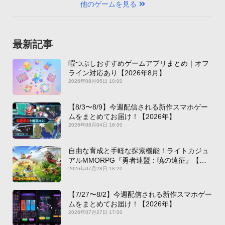
他のゲームを見る
最新記事
暇つぶしおすすめゲームアプリまとめ｜オフ
ライン対応あり【2026年8月】
2026年08月05日 10:00
【8/3〜8/9】今週配信される新作スマホゲー
ムをまとめてお届け！【2026年】
2026年08月04日 16:00
自由な育成と手軽な探索機能！ライトカジュ
アルMMORPG『勇者連盟：暁の遠征』【最
新作PICKUP】
2026年07月28日 18:20
【7/27〜8/2】今週配信される新作スマホゲー
ムをまとめてお届け！【2026年】
2026年07月27日 17:00