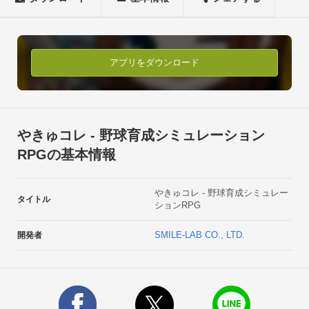
ある日、南の島の離島「やきゅコレ島」が

発見された。

古くから野球好きが住み、野球の頂点が

ここにあると言い伝えに残る島である。

アプリをダウンロード
島では今も、野球の頂点を目指し、

日々、熱い戦いが繰り広げられているらしい。

野球好きのあなたもその熱気に惹き寄せられ、

いてもたってもいられず、

やきゅコレ - 野球育成シミュレーション
やきゅこれ島に向かうのであった…。◯● ゲーム内容 ●◯▼監
RPGの基本情報
督目線で遊べる選手のスカウト・育成・采配、

全てアナタにお任せ！

やきゅコレ - 野球育成シミュレー
チームの勝利はアナタの手にかかっている！

タイトル
ションRPG
▼バラエティ豊かな選手達ゲームを盛り上げる選手は、

なんと２５０名以上！！

SMILE-LAB CO., LTD.
開発者
元力士などのユニークな選手もいるよ！

もちろん女の子もいっぱい！

▼簡単操作で楽しいスタメンを編成するだけでOK！

試合は自動で進むよ！
