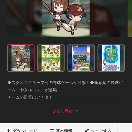
◆スクエニグループ発の野球ゲームが登場！◆新感覚の野球ゲ
ーム「やきゅコレ」が登場！

チームの監督はアナタ！

選手を集めて、強化して、試合に勝ちまくろう！

さらに表示
毎日3分でOK！　忙しい人もお手軽に遊べるよ。さあ、リーグ
の頂点を目指そう！

◯● ストーリー ●◯

ダウンロード
基本情報
シェアする