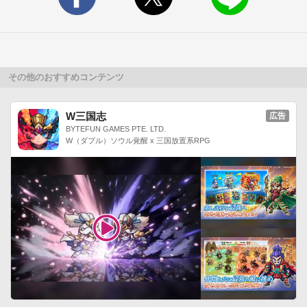
3分で遊べるから、通勤・通学途中にピッタリ！

▼あの懐かしさがよみがえる夢中になってキャッチボールをし
た日々…。

あの頃に戻った気分で遊べる、

昭和テイストの世界観！

その他のおすすめコンテンツ
もちろん、昭和を知らない人も楽しめちゃう！◯● 公式Twitter 
更新中 ●◯やきゅコレ島の人気者「村長」がつぶやくよ！

W三国志
広告
ゲームに関係ない事もつぶやくけど、

BYTEFUN GAMES PTE. LTD.
W（ダブル）ソウル覚醒 x 三国放置系RPG
よろしくね！https://twitter.com/yakyu_colle

ハッシュタグ：#やきゅコレ+-+-+-+ 価格 +-+-+-+

アプリ本体：無料

※一部有料アイテムがございます。

+-+-+-+ 対応OS +-+-+-+

Android4.0以上(一部非推奨端末あり)

※タブレットは非推奨です。

※推奨端末以外でのサポート、補償等は致しかねますので何卒
ご了承ください。