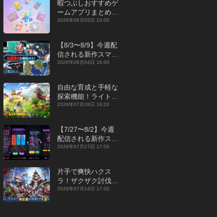
暇つぶしおすすめゲ
ームアプリまとめ｜
オフライン対応あり
2026年08月05日 10:00
【2026年8月】
【8/3〜8/9】今週配
信される新作スマホ
ゲームをまとめてお
2026年08月04日 16:00
届け！【2026年】
自由な育成と手軽な
探索機能！ライトカ
ジュアルMMORPG
2026年07月28日 18:20
『勇者連盟：暁の遠
征』【最新作PICKU
【7/27〜8/2】今週
P】
配信される新作スマ
ホゲームをまとめて
2026年07月27日 17:00
お届け！【2026
年】
片手で爽快ハクス
ラ！ザクザク討伐し
て神装備を集める放
2026年07月14日 17:00
置RPG『魔境トレハ
ン：放置で神装備』