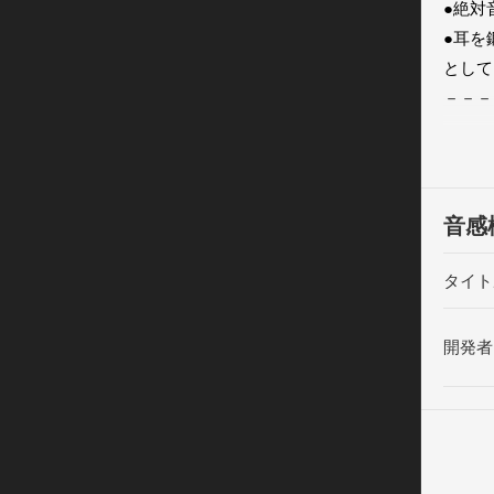
●絶対
●耳を
として
－－－
◇素早
ドレミ
ボタン
るまで
音感
◇より
タイト
難易度
難易度
開発者
ゲーム
◇音感
ゲーム
上がる