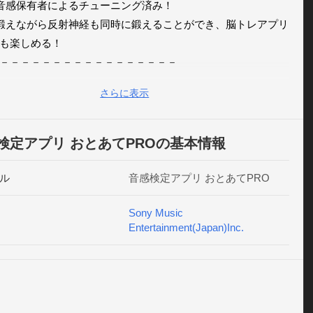
音感保有者によるチューニング済み！

鍛えながら反射神経も同時に鍛えることができ、脳トレアプリ
も楽しめる！

－－－－－－－－－－－－－－－－－

く音を当てよう

さらに表示
ファソラシの中からランダムに音が鳴るので、正解だと思う
をすばやくタップしよう。 問題数は10問。10問すべて正解す
のタイムを競います。

検定アプリ おとあてPROの基本情報
難しいゲームモードに挑戦しよう！

ル
音感検定アプリ おとあてPRO
の異なる５種類のゲームモードがあります。

の低いゲームモードをクリアすることで、より難易度の高い
Sony Music
Entertainment(Japan)Inc.
モードに挑戦することができます。

レベルを高めて検定結果をみんなに自慢しよう！

スコアに応じてあなたの音感レベルを検定します。スコアが
とより上位の音感レベルに認定されます。検定結果は