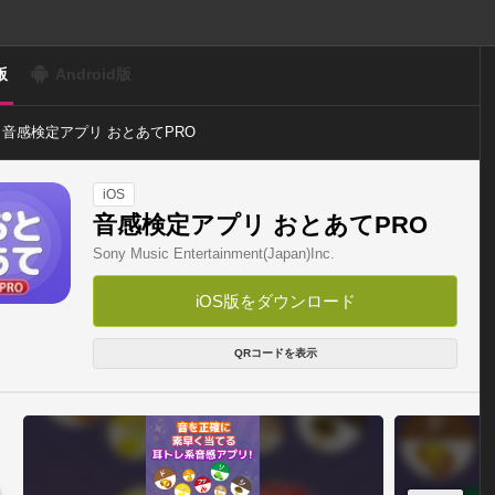
版
Android版
音感検定アプリ おとあてPRO
iOS
音感検定アプリ おとあてPRO
Sony Music Entertainment(Japan)Inc.
iOS版をダウンロード
QRコードを表示