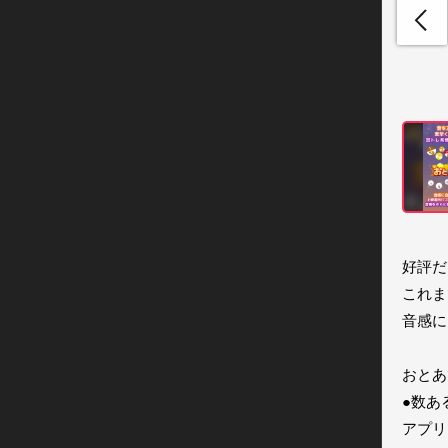
好評だ
これま
音感に
おとあ
●数あ
アプリ