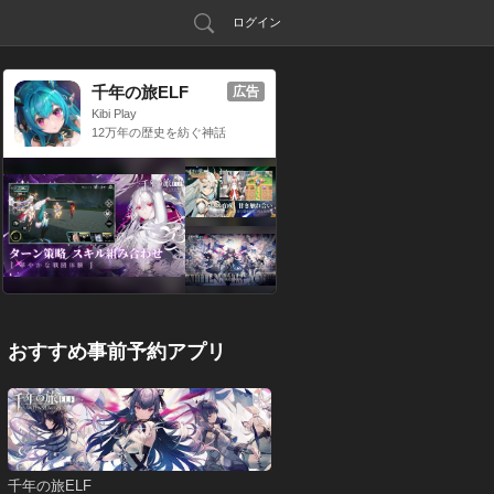
ログイン
千年の旅ELF
広告
Kibi Play
12万年の歴史を紡ぐ神話
RPG
おすすめ事前予約アプリ
千年の旅ELF