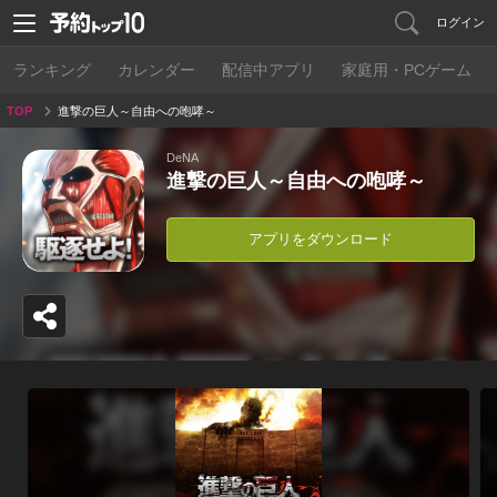
ログイン
ランキング
カレンダー
配信中アプリ
家庭用・PCゲーム
TOP
進撃の巨人～自由への咆哮～
DeNA
進撃の巨人～自由への咆哮～
アプリをダウンロード