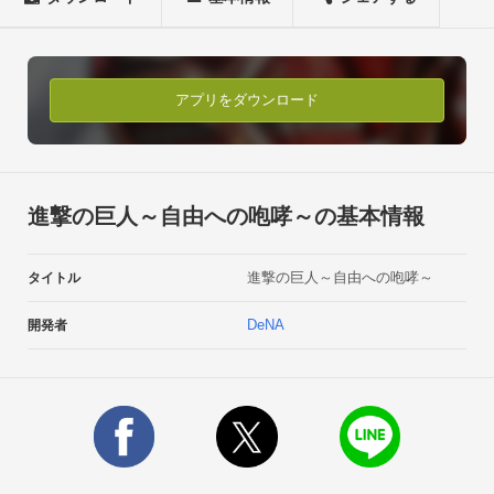
は、人知れず、ごくわずかの人類が生存している。

過去に重大な罪を犯したもの、そして、政府が恐れる程の"重要
な機密"を知ってしまった者は、その罪を問われ、密かに"壁外
アプリをダウンロード
追放"の極刑が与えられる。

壁外追放者の中でもごくわずか、その知識と戦闘力を生かし生
き延びる者達は独自に小さな集落を形成し、世界のどこかで生
進撃の巨人～自由への咆哮～の基本情報
存を果たしているという。

進撃の巨人～自由への咆哮～
タイトル
生きる為の”資源”が充足にない彼らにとって、その”資源”を入手
する方法は”略奪”。

DeNA
開発者
互いに争いあうことだけが、彼らに許された唯一の生存方法で
ある。

”超重要機密"を知る数人の壁外追放者達の生存により、恐るべ
き巨人の力を手に入れた彼らは次第にその力を利用し、争い合
うようになっていった‥
