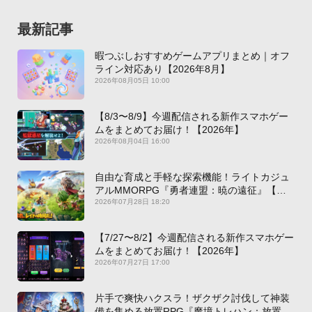
最新記事
暇つぶしおすすめゲームアプリまとめ｜オフ
ライン対応あり【2026年8月】
2026年08月05日 10:00
【8/3〜8/9】今週配信される新作スマホゲー
ムをまとめてお届け！【2026年】
2026年08月04日 16:00
自由な育成と手軽な探索機能！ライトカジュ
アルMMORPG『勇者連盟：暁の遠征』【最
新作PICKUP】
2026年07月28日 18:20
【7/27〜8/2】今週配信される新作スマホゲー
ムをまとめてお届け！【2026年】
2026年07月27日 17:00
片手で爽快ハクスラ！ザクザク討伐して神装
備を集める放置RPG『魔境トレハン：放置で