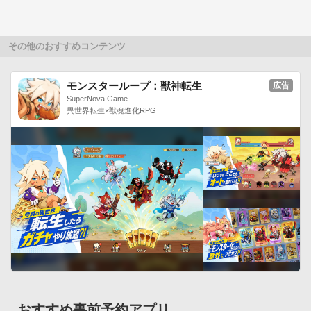
◇◆ゲームの特徴◆◇

・個性溢れる“巨人”を使って他の街を襲撃せよ！

その他のおすすめコンテンツ
・他の街から奪った“資源”を使って自分の街を発展させろ！
モンスターループ：獣神転生
広告
SuperNova Game
異世界転生×獣魂進化RPG
おすすめ事前予約アプリ