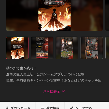
壁の外で生き残れ！

進撃の巨人史上初、公式ゲームアプリがついに登場！

現在、事前登録キャンペーン実施中！あなたはどのキャラを応
援する？

さらに表示
◇◆ストーリー◆◇

人類の生存を守るウォール・マリアの外、すなわち”壁外”に
ダウンロード
基本情報
シェアする