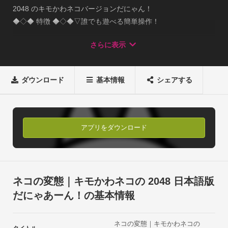
2048 のキモかわネコバージョンだにゃん！

◆◇◆ 特徴 ◆◇◆▽誰でも遊べる簡単操作！

▽単純明快なルール！

さらに表示
▽中毒性のあるパズルゲーム！

▽ネコがキモくてかわいい！

◆◇◆ 遊び方 ◆◇◆▽縦か横にスワイプするにゃん！

ダウンロード
基本情報
シェアする
　同じ数字のパネルがあると、

　くっついて数字が足されるにゃん！　2と2がくっつくと、4
になるにゃん？

　4と4がくっつくと、8になるにゃん？

アプリをダウンロード
　8と8がくっつくと、分かるにゃん？　どんどん数字が大きく
なるにゃん！▽変態するにゃん！

　数字が大きくなるにつれて、

　どんどん、ボクが変態するにゃん！　究極進化で最恐、最悪
ネコの変態｜キモかわネコの 2048 日本語版
の、

だにゃあーん！の基本情報
　キモかわネコに変態にゃあーんっ！　にゃあーんっ！

◆◇◆ レビュー ◆◇◆ご意見、ご要望など、

ネコの変態｜キモかわネコの
是非、レビュー内にて聞かせてにゃん！