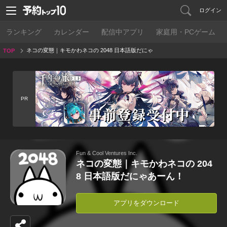
ログイン
ランキング
カレンダー
配信中アプリ
家庭用・PCゲーム
ネコの変態｜キモかわネコの 2048 日本語版だにゃ
TOP
あーん！
PR
Fun & Cool Ventures Inc.
ネコの変態｜キモかわネコの 204
8 日本語版だにゃあーん！
アプリをダウンロード