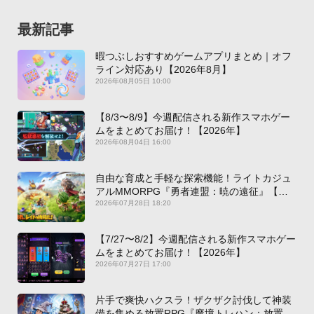
最新記事
暇つぶしおすすめゲームアプリまとめ｜オフ
ライン対応あり【2026年8月】
2026年08月05日 10:00
【8/3〜8/9】今週配信される新作スマホゲー
ムをまとめてお届け！【2026年】
2026年08月04日 16:00
自由な育成と手軽な探索機能！ライトカジュ
アルMMORPG『勇者連盟：暁の遠征』【最
新作PICKUP】
2026年07月28日 18:20
【7/27〜8/2】今週配信される新作スマホゲー
ムをまとめてお届け！【2026年】
2026年07月27日 17:00
片手で爽快ハクスラ！ザクザク討伐して神装
備を集める放置RPG『魔境トレハン：放置で