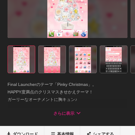
Final Launcherのテーマ「Pinky Christmas」。

HAPPY度満点のクリスマスきせかえテーマ！

ガーリーなオーナメントに胸キュン♪

by uistore.net※このThemeをご利用頂くにはuistore.netが配信
さらに表示
しているホームアプリ

「Final Launcher」のダウンロードが必要となります。

【Final Launcher ダウンロードURL】

ダウンロード
基本情報
シェアする