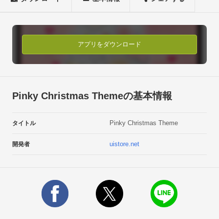
https://play.google.com/store/apps/details?
id=uistore.fieldsystem.final_launcher【主要きせかえ箇所】

・ホームスクリーン

・ドック

アプリをダウンロード
・ドロワー画面

・メニュー画面

etc

【設定方法】

Pinky Christmas Themeの基本情報
メニュー &gt; ホーム設定 &gt; テーマ設定 &gt; テーマ一覧より
選択

Pinky Christmas Theme
タイトル
【購入方法】

テーマを設定 &gt; ホーム画面に表示されるバナーを押下 &gt; 
uistore.net
開発者
有料版を押下し、Google Playにて購入

※有料版を購入することで、ホーム画面のバナー非表示にな
り、引き続きお使い頂くことが出来ます。【ライブ壁紙とテー
マが使い放題！】

・uistore月額会員について

月額会員に登録することでuistoreで配信しているライブ壁紙、