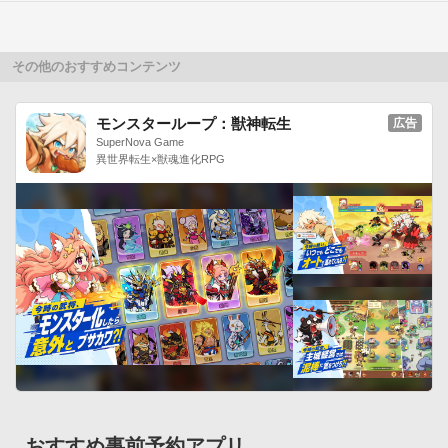
テーマがフルバージョンでお使い頂くことが出来ます。

配信コンテンツは続々追加されます。

あなたの端末をホームアプリとライブ壁紙とテーマでもっとカ
その他のおすすめコンテンツ
スタマイズしよう！

※一部コンテンツは対象外となります。■月額会員登録の方法

モンスターループ：獣神転生
広告
・Final Launcherのメニューボタン押下後[ホーム設定]内、「月
SuperNova Game
額会員」より登録することが出来ます。

異世界転生×獣魂進化RPG
・月額会員対象の無料版ライブ壁紙のホーム画面に表示される
広告より登録することが出来ます。

※月額会員状態でも「Final Launcher」をアンインストールし
てしまうと、[FL 

ver.]ライブ壁紙は期間制限付き版に戻ってしまいますのでご注
意ください。 

(テーマは他のホームアプリでは使用不可。)
おすすめ事前予約アプリ