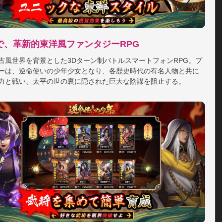
！

バトル、豊富なコンテンツ

で、革新的東洋風ファンタジーRPG
タイムストラテジー要素あり。プレイヤーはスキル属性の異
古風世界を背景とした3Dターン制バトルスマートフォンRPG。プ
種の名将を策略に応じて自由に組み合わせて、自分に最も合
ーは、逆命使いの少年少女となり、各歴史時代の有名人物と共に
属の戦術を作れます。

力と戦い、太平の世の裏に隠された巨大な陰謀を阻止する。
技、ギルド戦、クロスサーバーイベントなど多様なコンテン
装。

実力派声優出演

クターは豪華声優陣による録り下ろしボイス付き！

報酬、無料受領

録するとプレゼントがもらえる、最高峰のガチャが20連無料!!
くって一気に強くなろう!!
