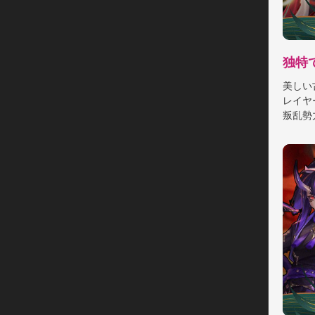
げよう
▼策略
独特
リアル
美しい
なる百
レイヤ
った専
叛乱勢
頂上競
ツが実
▼豪華
キャラ
▼豪華
事前登
回しま