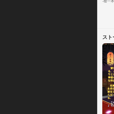
-槍一
スト