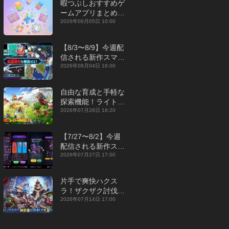
暇つぶしおすすめゲ
ームアプリまとめ｜
オフライン対応あり
2026年08月05日 10:00
【2026年8月】
【8/3〜8/9】今週配
信される新作スマホ
ゲームをまとめてお
2026年08月04日 16:00
届け！【2026年】
自由な育成と手軽な
探索機能！ライトカ
ジュアルMMORPG
2026年07月28日 18:20
『勇者連盟：暁の遠
征』【最新作PICKU
【7/27〜8/2】今週
P】
配信される新作スマ
ホゲームをまとめて
2026年07月27日 17:00
お届け！【2026
年】
片手で爽快ハクス
ラ！ザクザク討伐し
て神装備を集める放
2026年07月14日 17:00
置RPG『魔境トレハ
ン：放置で神装備』