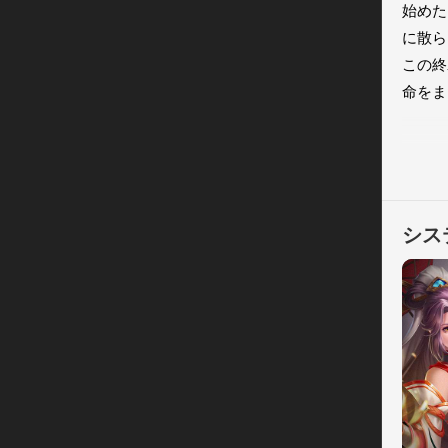
始めた
に散ら
この終
命をま
▼ゲー
独特で
命使い
簡単最
シス
逆命使
自由配
▼80
80名
を大幅
曹操、
場へと