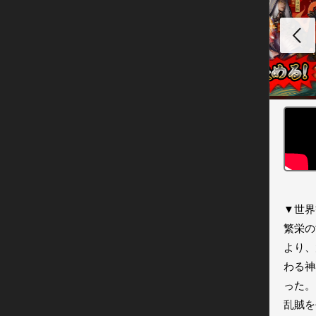
▼世界
繁栄の
より、
わる神
った。

乱賊を