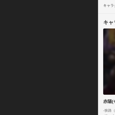
キャラ
キャ
赤陽(
-狭路