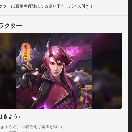
クターは豪華声優陣による録り下ろしボイス付き！
ラクター
せきよう)
（きょうろ）で相逢えば勇者が勝つ。
