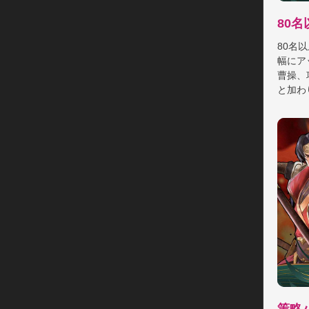
▼ギル
80
様々な
80名
幅にア
曹操、
と加わ