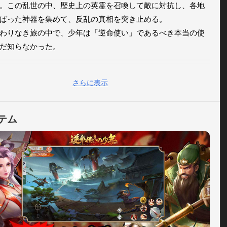
。この乱世の中、歴史上の英霊を召喚して敵に対抗し、各地
ばった神器を集めて、反乱の真相を突き止める。

わりなき旅の中で、少年は「逆命使い」であるべき本当の使
だ知らなかった。

ム紹介

さらに表示
、革新的古風ファンタジーRPG！各時代の英霊達を集め、逆
として運命に抗う！

適なゲーム操作、オートモードでステージクリア！

テム
いと名将達を操作し、強大な敵を打ち払う。

置OK！多様な陣容選択で勝利を勝ち取る！

名以上の英霊、英霊を集めて覚醒せよ

以上歴史名人、多様な属性とスキル。覚醒突破で名将達の能力
にアップさせ、更に新しいイメージをゲット！

項羽、出雲阿国、真田幸村など各時代の代表人物が次々に戦
加わり、各種名将を集めて、あなたの思う最強陣営を作り上