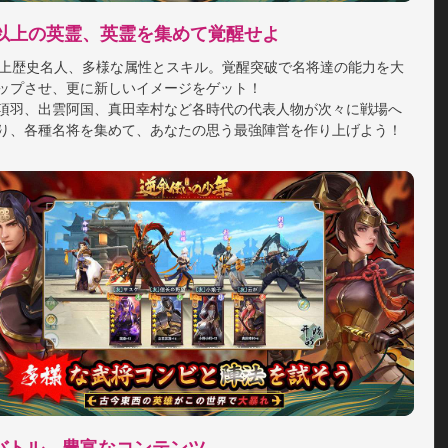
ドBOSS専属ドロップ、自由競売可能

名以上の英霊、英霊を集めて覚醒せよ
ギルドBOSSを撃破することでレアドロップをゲット。要ら
以上歴史名人、多様な属性とスキル。覚醒突破で名将達の能力を大
ップさせ、更に新しいイメージをゲット！

項羽、出雲阿国、真田幸村など各時代の代表人物が次々に戦場へ
り、各種名将を集めて、あなたの思う最強陣営を作り上げよう！