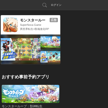
ログイン
モンスタールー
広告
プ：獣神転生
SuperNova Game
異世界転生×獣魂進化RP
G
おすすめ事前予約アプリ
モンスターループ：獣神転生