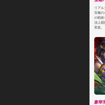
策略
リアル
百種の
の戦術
頂上競
豪華