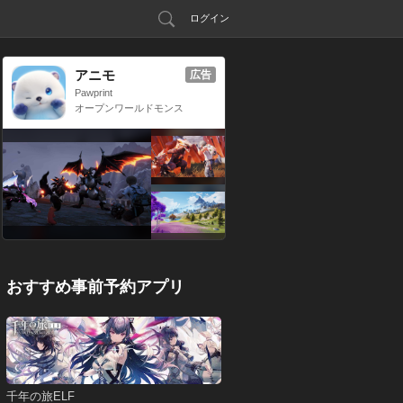
ログイン
アニモ
広告
Pawprint
オープンワールドモンス
ター収集RPG
おすすめ事前予約アプリ
千年の旅ELF