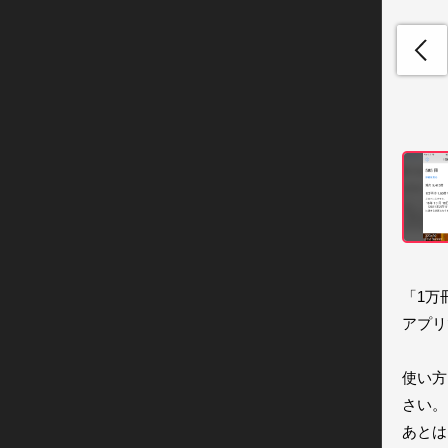
「1万
アプリ
使い方
さい。

あとは