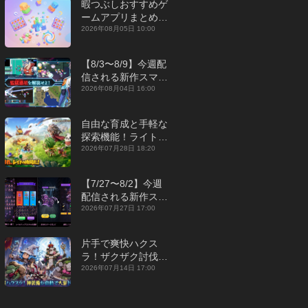
暇つぶしおすすめゲ
ームアプリまとめ｜
オフライン対応あり
2026年08月05日 10:00
【2026年8月】
【8/3〜8/9】今週配
信される新作スマホ
ゲームをまとめてお
2026年08月04日 16:00
届け！【2026年】
自由な育成と手軽な
探索機能！ライトカ
ジュアルMMORPG
2026年07月28日 18:20
『勇者連盟：暁の遠
征』【最新作PICKU
【7/27〜8/2】今週
P】
配信される新作スマ
ホゲームをまとめて
2026年07月27日 17:00
お届け！【2026
年】
片手で爽快ハクス
ラ！ザクザク討伐し
て神装備を集める放
2026年07月14日 17:00
置RPG『魔境トレハ
ン：放置で神装備』