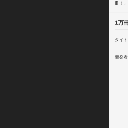
冊！」
1万
タイト
開発者