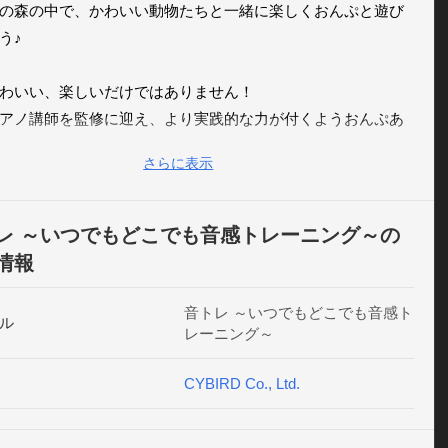
の森の中で、かわいい動物たちと一緒に楽しくおんぷと遊び
♪

わいい、楽しいだけではありません！

アノ講師を監修に迎え、より実践的な力が付くようおんぷあ
大譜表に対応。

さらに表示
音の和音まで出題されるなど難易度の設定も可能です。

鍵盤とボタンの二種類用意しています。

レ ～いつでもどこでも音感トレーニング～の
一緒にやってみるもよし、ちょっとした隙間時間にやらせて
情報
よし…。

だけでなく、大人もやってみると意外に難しい！

音トレ ～いつでもどこでも音感ト
ル
レーニング～
てしまうこと間違いなしです！

CYBIRD Co., Ltd.
レの機能】

-----------------------------
