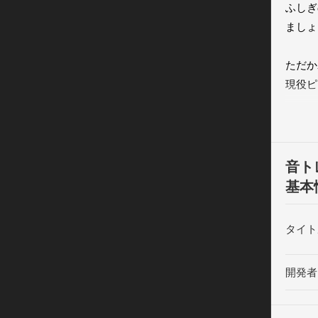
ふしぎ
ましょう
ただか
現役ピ
てでは
最大3
入力も
音ト
親子で
基本
みるも
子ども
タイト
ハマっ
開発者
【音ト
---------