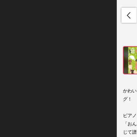
かわい
グ！

ピアノ
「おん
じて譜