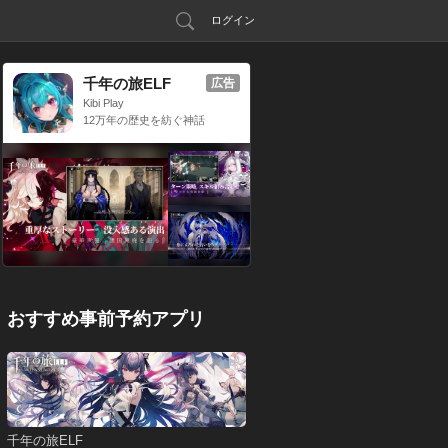
ログイン
千年の旅ELF
広告
Kibi Play
12万年の歴史を紡ぐ神話
RPG
おすすめ事前予約アプリ
千年の旅ELF