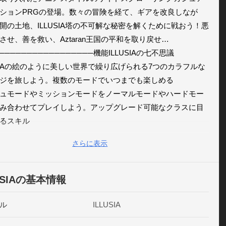
ションPRGの登場。数々の冒険を経て、ギアを改良しなが
開の土地、ILLUSIA塔の不可解な秘密を解くために戦おう！悪
させ、善を救い、Aztaran王国の平和を取り戻せ…
─────────────────機能ILLUSIAの七不思議

USIAの絵のように美しい世界で繰り広げられる7つのカラフルな
ジを旅しよう。複数のモードでいつまでも楽しめる

ュモードやミッションモードをノーマルモードやハードモー
み合わせてプレイしよう。アップグレード可能なクラスに目
るスキル

の戦士や魔法使いはそれぞれユニークなスキルを持っている
さらに表示
で楽しめるカスタマイズ機能

ャラクターに豊富な武器や防具を着せて完全にカスタマイ
───────────────────

USIAの基本情報
&イベントWebsite 
http://www.gamevil.com
ok 
http://facebook.com/gamevil
ル
ILLUSIA
 
http://twitter.com/gamevil