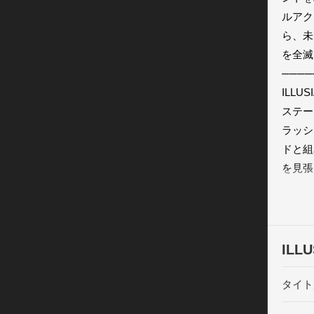
ルアク
ら、未
を全滅
────
ILL
ステー
ラッシ
ドと組
を見張
14人
ぞ。目
君のキ
ズ。──
ILL
ニュース
Facebo
タイト
Twitter