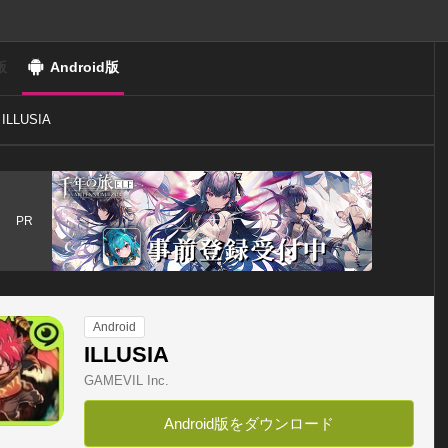
版
Android版
ILLUSIA
PR
Android
ILLUSIA
GAMEVIL Inc.
Android版をダウンロード