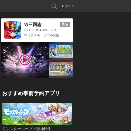
ログイン
W三国志
広告
BYTEFUN GAMES PTE.
LTD.
W（ダブル）ソウル覚醒
x 三国放置系RPG
おすすめ事前予約アプリ
モンスターループ：獣神転生