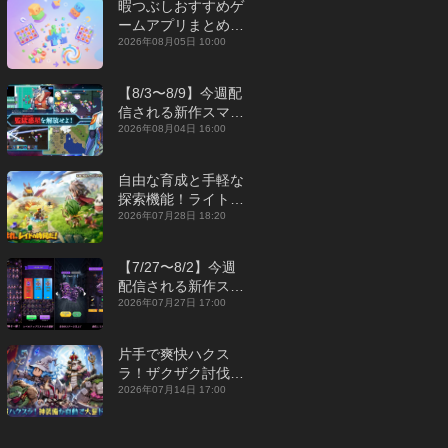
暇つぶしおすすめゲ
ームアプリまとめ｜
オフライン対応あり
2026年08月05日 10:00
【2026年8月】
【8/3〜8/9】今週配
信される新作スマホ
ゲームをまとめてお
2026年08月04日 16:00
届け！【2026年】
自由な育成と手軽な
探索機能！ライトカ
ジュアルMMORPG
2026年07月28日 18:20
『勇者連盟：暁の遠
征』【最新作PICKU
【7/27〜8/2】今週
P】
配信される新作スマ
ホゲームをまとめて
2026年07月27日 17:00
お届け！【2026
年】
片手で爽快ハクス
ラ！ザクザク討伐し
て神装備を集める放
2026年07月14日 17:00
置RPG『魔境トレハ
ン：放置で神装備』