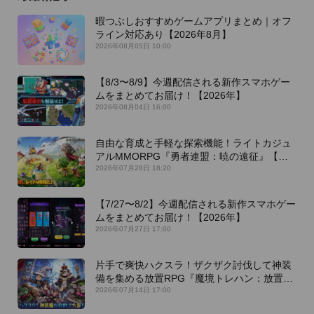
暇つぶしおすすめゲームアプリまとめ｜オフ
ライン対応あり【2026年8月】
2026年08月05日 10:00
【8/3〜8/9】今週配信される新作スマホゲー
ムをまとめてお届け！【2026年】
2026年08月04日 16:00
自由な育成と手軽な探索機能！ライトカジュ
アルMMORPG『勇者連盟：暁の遠征』【最
新作PICKUP】
2026年07月28日 18:20
【7/27〜8/2】今週配信される新作スマホゲー
ムをまとめてお届け！【2026年】
2026年07月27日 17:00
片手で爽快ハクスラ！ザクザク討伐して神装
備を集める放置RPG『魔境トレハン：放置で
神装備』【最新作PICKUP】
2026年07月14日 17:00