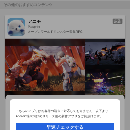
その他のおすすめコンテンツ
アニモ
広告
Pawprint
オープンワールドモンスター収集RPG
こちらのアプリはお客様の端末に対応しておりません。以下より
おすすめ事前予約アプリ
Android端末向けのリリース前の新作アプリをご覧頂けます。
早速チェックする