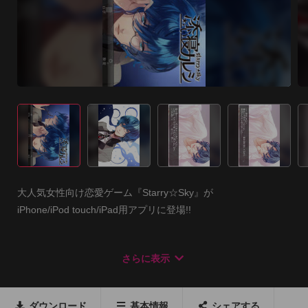
大人気女性向け恋愛ゲーム『Starry☆Sky』が 

iPhone/iPod touch/iPad用アプリに登場!! 

=====================================

さらに表示
☆ 眠れぬアナタの処方箋! ☆

添い寝カレシ Starry☆Sky ~Gemini ver.~

=====================================

ダウンロード
基本情報
シェアする