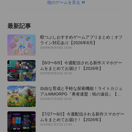
他のゲームを見る
最新記事
暇つぶしおすすめゲームアプリまとめ｜オフ
ライン対応あり【2026年8月】
2026年08月05日 10:00
【8/3〜8/9】今週配信される新作スマホゲー
ムをまとめてお届け！【2026年】
2026年08月04日 16:00
自由な育成と手軽な探索機能！ライトカジュ
アルMMORPG『勇者連盟：暁の遠征』【最
新作PICKUP】
2026年07月28日 18:20
【7/27〜8/2】今週配信される新作スマホゲー
ムをまとめてお届け！【2026年】
2026年07月27日 17:00