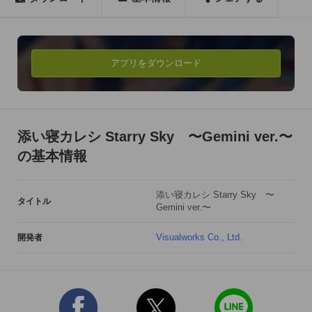
☆『添い寝カレシ』とは?☆ 

「Starry☆Sky」シリーズのキャラクターが、アナタの睡眠をサ
ポート♪ 

アプリをダウンロード
Starry☆Skyのキャラがアナタのためだけに添い寝をしてくれる
新感覚アプリ!! 

どんな時でもあなたに寄り添い、やさしい言葉と笑顔であなた
添い寝カレシ Starry Sky 〜Gemini ver.〜
を包み込んでくれます。 

の基本情報
眠る前の数分間、カレと素敵な時間を過ごしてくださいね。 

添い寝カレシ Starry Sky 〜
タイトル
Gemini ver.〜
☆更新予定☆ 

-添い寝カレシ第9弾以降も鋭意制作中!! 

Visualworks Co., Ltd.
開発者
-ショップ機能追加予定 

-イベント閲覧機能追加予定 

☆登場キャラクター☆ 
