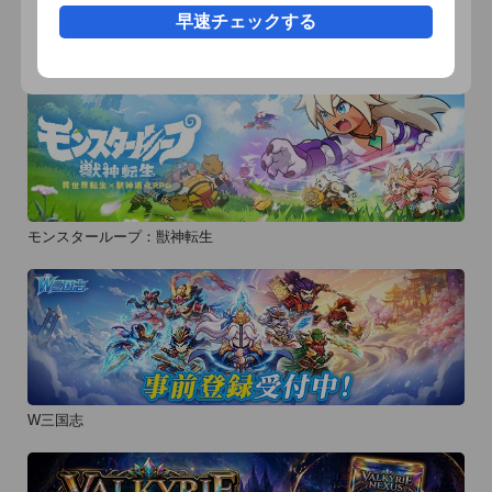
☆使用方法

早速チェックする
使い方は簡単!アラーム時間をセットするだけ! 

おすすめ事前予約アプリ
アラームをセットしたら、カレの顔や手、背中など好きなとこ
ろをタッチしてあげてください。 

ここでしか見られない彼らのセリフを見ることができます。 

※注意点 

iPhoneの標準アラームと違いスリープ状態から復帰してアラー
モンスターループ：獣神転生
ムを鳴らすことができません。 

アラームを鳴らすにはアプリを起動しておく必要があるため、
電源アダプタを接続してのご利用をお勧めします。 

☆『Starry☆Sky』シリーズとは 

12枚のCD「星座彼氏」シリーズと4作の「プラネタリウムCD&
W三国志
ゲーム」を中心につづられる、星を巡る恋物語
『Starry☆Sky』。 

12星座の性格特徴を持つ魅力的な男の子たちは、幅広いファン