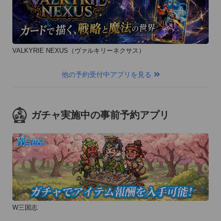
層を魅了している。ゲームの続編となるファンディスクも順次
リリース予定! 

VALKYRIE NEXUS（ヴァルキリーネクサス）
☆添い寝カレシ公式サイト 

http://soine.jp/starry_sky/ 

他の予約受付中アプリを見る
☆Twitterアカウント 

http://twitter.com/soine_starrysky
ガチャ実施中の事前予約アプリ
W三国志