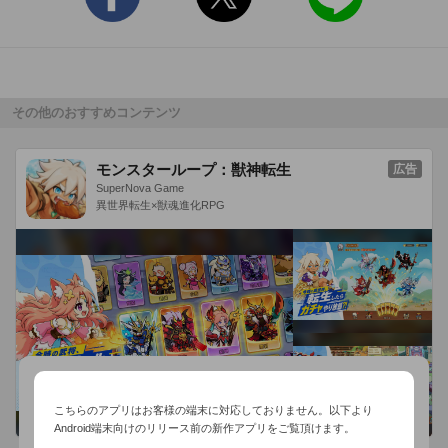
第7弾の登場キャラクターは、

星月学園に赴任してきた教育実習生の『水嶋郁』!!

イラストはカズアキ氏による新規書き下ろし!

☆セリフ抜粋 

その他のおすすめコンテンツ
「早く寝ないと……ふわぁ~……僕が先に寝ちゃうよ? 寂しがり
屋の君はそれだと困るんじゃない?」

モンスターループ：獣神転生
広告
SuperNova Game
異世界転生×獣魂進化RPG
「何? 怒ってるの? そうやって唇とがらせて……。それじゃ
あ、まるで僕のキスを待ってるみたいだよ?」

「君が嫌がっても、僕はこの手を離す気はないから。君はずっ
と、僕だけのお姫様だよ……」

ベッドの中で甘い台詞喋ったり、ヤキモチを焼いたりする特別
なカレは

普段は決して見れません。是非お楽しみ下さいませ。

こちらのアプリはお客様の端末に対応しておりません。以下より
Android端末向けのリリース前の新作アプリをご覧頂けます。