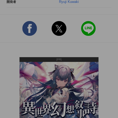
Ryuji Kuwaki
開発者
[PR]