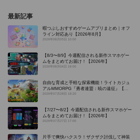
最新記事
暇つぶしおすすめゲームアプリまとめ｜オフ
ライン対応あり【2026年8月】
2026年08月05日 10:00
【8/3〜8/9】今週配信される新作スマホゲー
ムをまとめてお届け！【2026年】
2026年08月04日 16:00
自由な育成と手軽な探索機能！ライトカジュ
アルMMORPG『勇者連盟：暁の遠征』【最
新作PICKUP】
2026年07月28日 18:20
【7/27〜8/2】今週配信される新作スマホゲー
ムをまとめてお届け！【2026年】
2026年07月27日 17:00
片手で爽快ハクスラ！ザクザク討伐して神装