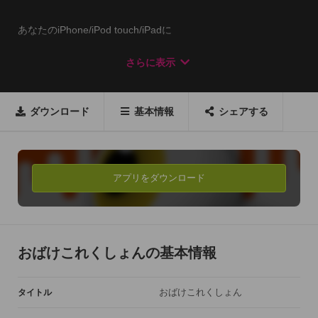
あなたのiPhone/iPod touch/iPadに

自然におばけたちが集まってきます。

さらに表示
集まったら指でなぞって封印しよう。

封印すると魂ポイントがもらえます。

魂ポイントでロウソクを作るとさらに

ダウンロード
基本情報
シェアする
色んな種類のおばけが集ってきます。

---------

ストーリー

アプリをダウンロード
---------

あなたは愛犬のポチが亡くなってから、毎晩、ポチが助けを求
めている夢をみるようになりました。

ポチを成仏させなければ！

おばけこれくしょんの基本情報
あなたはポチの霊をさがすため、部屋におばけを呼びよせるこ
とに…
おばけこれくしょん
タイトル