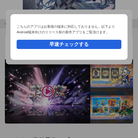
その他のおすすめコンテンツ
こちらのアプリはお客様の端末に対応しておりません。以下より
Android端末向けのリリース前の新作アプリをご覧頂けます。
W三国志
広告
早速チェックする
BYTEFUN GAMES PTE. LTD.
W（ダブル）ソウル覚醒 x 三国放置系RPG