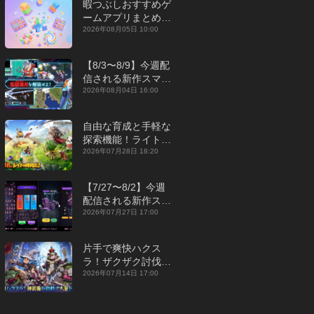
暇つぶしおすすめゲ
ームアプリまとめ｜
オフライン対応あり
2026年08月05日 10:00
【2026年8月】
【8/3〜8/9】今週配
信される新作スマホ
ゲームをまとめてお
2026年08月04日 16:00
届け！【2026年】
自由な育成と手軽な
探索機能！ライトカ
ジュアルMMORPG
2026年07月28日 18:20
『勇者連盟：暁の遠
征』【最新作PICKU
【7/27〜8/2】今週
P】
配信される新作スマ
ホゲームをまとめて
2026年07月27日 17:00
お届け！【2026
年】
片手で爽快ハクス
ラ！ザクザク討伐し
て神装備を集める放
2026年07月14日 17:00
置RPG『魔境トレハ
ン：放置で神装備』