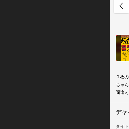
９枚の
ちゃん
間違え
ヂャ
タイト