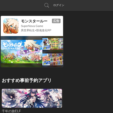
ログイン
モンスタールー
広告
プ：獣神転生
SuperNova Game
異世界転生×獣魂進化RP
G
おすすめ事前予約アプリ
千年の旅ELF