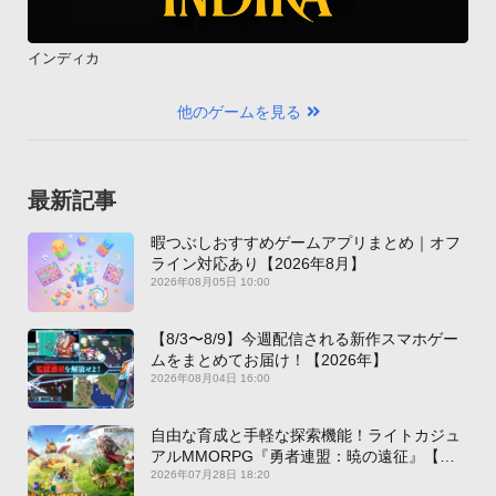
インディカ
他のゲームを見る
最新記事
暇つぶしおすすめゲームアプリまとめ｜オフ
ライン対応あり【2026年8月】
2026年08月05日 10:00
【8/3〜8/9】今週配信される新作スマホゲー
ムをまとめてお届け！【2026年】
2026年08月04日 16:00
自由な育成と手軽な探索機能！ライトカジュ
アルMMORPG『勇者連盟：暁の遠征』【最
新作PICKUP】
2026年07月28日 18:20