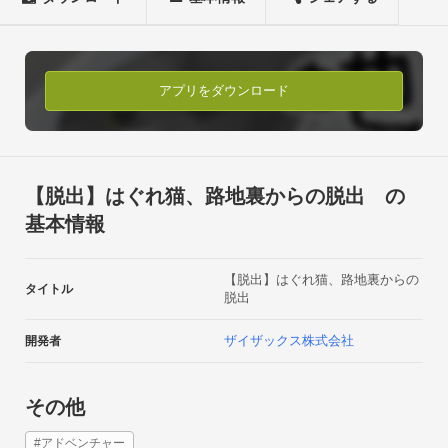
ム！

★360度ビュー路地裏探索型、謎解き脱出ゲーム★

『はぐれ猫、路地裏からの脱出』

アプリをダウンロード
【ゲーム概要】

あなたは、見知らぬ路地裏で迷子になった子猫です。

手探りで路地裏を探索して、飼い主のもとに帰る方法を探しま
【脱出】はぐれ猫、路地裏からの脱出 の
しょう。

基本情報
路地裏には行く手を阻む『邪魔者』や『不思議な謎』がたくさ
んあります。

【脱出】はぐれ猫、路地裏からの
知恵をしぼってひとつひとう解決していきましょう。

タイトル
脱出
あなたの選んだ謎と行動によって、結末が変化していきます。

子猫のたどり着く先は…

ザイザックス株式会社
開発者
【操作方法】

その他
画面タップ…気になるものを調査

画面スワイプ…視点を移動

#アドベンチャー