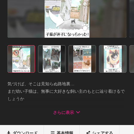
気づけば、そこは見知らぬ路地裏…

まだ幼い子猫は、無事に大好きな飼い主のもとに辿り着けるで
しょうか

立ちはだかる様々な『不思議な謎』と『邪魔者』たち！

さらに表示
選んだ道は飼い主のもとへと続く道なのか…

解いた謎でエンディングが変わるマルチエンディングシステ
ダウンロード
基本情報
シェアする