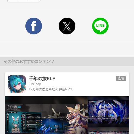
アイテム使用…画面下部のアイテムアイコンを選択、使いたい
ところをタップ

ふぁいる確認…画面上部のメニューからファイルを選択

ひんと使用…画面上部の？を選択

じかん進行…時間を進めて場面転換

【攻略ヒント】

・路地裏にはいろんなものがあります。くまなくタップしまし
その他のおすすめコンテンツ
ょう。

・状況が変わると見えるものが変わります。さっき気にならな
かったものがヒントに見えてくるかも…

千年の旅ELF
広告
Kibi Play
・詰まってしまったらアイテムを見返しましょう。

12万年の歴史を紡ぐ神話RPG
・できることが見つからなくなったら、思い切って時間を進め
てしまいましょう。

・タップだけではなくスワイプ等の動作が必要となる場合があ
ります。いろんな操作を試しましょう。
